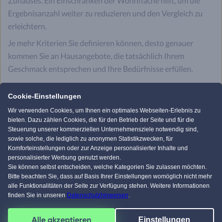
Zuhauses. Ein Einschränken der Wohnfläche hilft, um die
Ergebnisanzahl weiter zu reduzieren und den Vergleich zu
erleichtern.
Je mehr Kriterien Sie definieren können, desto genauer
kommen Sie an Hausangebote, die tatsächlich Ihrem
Geschmack entsprechen und Ihre Bedürfnisse erfüllen.
Ein zu frühzeitiges Einschränken, beispielsweise bei der
Cookie-Einstellungen
Bauweise, kann Ihnen hingegen ebenso tolle Objekte
verwehren. Daher empfehlen wir Ihnen, gerade auch einmal
Wir verwenden Cookies, um Ihnen ein optimales Webseiten-Erlebnis zu
bieten. Dazu zählen Cookies, die für den Betrieb der Seite und für die
Fertighäuser mit Massivhäusern zu vergleichen. Heutzutage
Steuerung unserer kommerziellen Unternehmensziele notwendig sind,
gibt es rein qualitativ kaum noch Unterschiede zwischen
sowie solche, die lediglich zu anonymen Statistikzwecken, für
Komforteinstellungen oder zur Anzeige personalisierter Inhalte und
diesen Bauweisen. Und preislich finden sich bei beiden
personalisierter Werbung genutzt werden.
sowohl günstige, als auch sehr luxuriöse Eigenheime.
Sie können selbst entscheiden, welche Kategorien Sie zulassen möchten.
Bitte beachten Sie, dass auf Basis Ihrer Einstellungen womöglich nicht mehr
alle Funktionalitäten der Seite zur Verfügung stehen. Weitere Informationen
Unser Hausbau-Assistent bringt Sie
finden Sie in unseren
Datenschutzhinweisen
.
noch schneller ans Ziel
Alle akzeptieren
Einstellungen