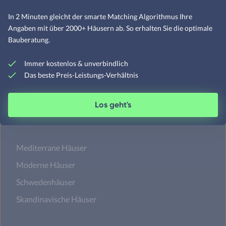
Betonhäuser
In 2 Minuten gleicht der smarte Matching Algorithmus Ihre
Angaben mit über 2000+ Häusern ab. So erhalten Sie die optimale
Bauberatung.
Designerhäuser
Immer kostenlos & unverbindlich
Fachwerkhäuser
Das beste Preis-Leistungs-Verhältnis
Klassische Häuser
Los geht's
Landhäuser
Mediterrane Häuser
Moderne Häuser
Schwedenhäuser
Skandinavische Häuser