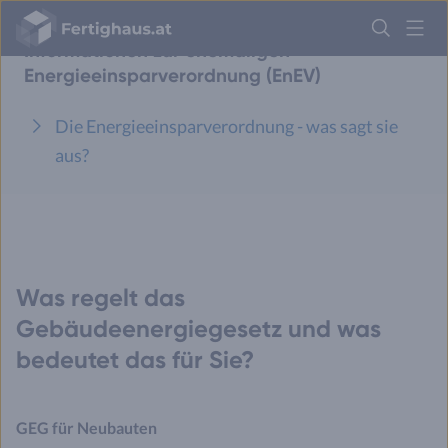
Fertighaus
Logo
Informationen zur ehemaligen
Energieeinsparverordnung (EnEV)
Anmelden
Die Energieeinsparverordnung - was sagt sie
aus?
Was regelt das
Gebäudeenergiegesetz und was
bedeutet das für Sie?
GEG für Neubauten