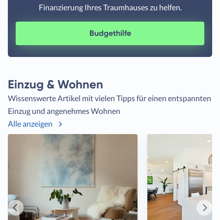
Finanzierung Ihres Traumhauses zu helfen.
Budgethilfe
Einzug & Wohnen
Wissenswerte Artikel mit vielen Tipps für einen entspannten
Einzug und angenehmes Wohnen
Alle anzeigen
Vorheriger
Näch