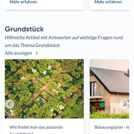
Mehr erfahren
Mehr erfahren
Grundstück
Hilfreiche Artikel mit Antworten auf wichtige Fragen rund
um das Thema Grundstück
Alle anzeigen
Vorheriger
Näch
Artikel
Artik
Wie findet man das passende
Bebauungsplan - lese
Grundstück?