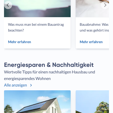
Vorheriger
Näch
Artikel
Artik
Was muss man bei einem Bauantrag
Bauabnahme: Was ist
beachten?
und was gehört ins P
Mehr erfahren
Mehr erfahren
Energiesparen & Nachhaltigkeit
Wertvolle Tipps für einen nachhaltigen Hausbau und
energiesparendes Wohnen
Alle anzeigen