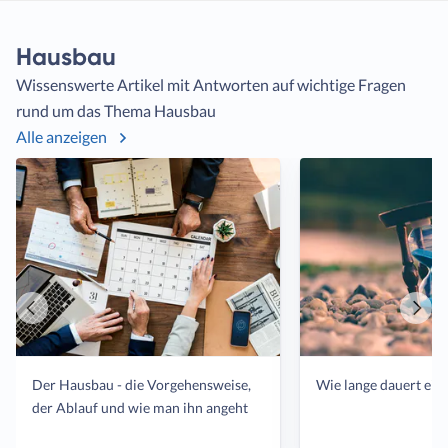
Finanzierung, Kosten & Förderung
Hausbau
Gesetze & Versicherungen
Wissenswerte Artikel mit Antworten auf wichtige Fragen
rund um das Thema Hausbau
Energiesparen & Nachhaltigkeit
Einzug & Wohnen
Alle anzeigen
Smart Home
Hausbauerfahrungen
Hausbau-News auf einen Blick
Hausbau Lexikon
Vorheriger
Näch
Artikel
Artik
Der Hausbau - die Vorgehensweise,
Wie lange dauert ein
der Ablauf und wie man ihn angeht