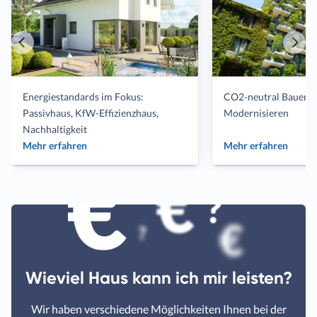
Vorheriger
Näch
Artikel
Artik
Energiestandards im Fokus:
CO2-neutral Bauen 
Passivhaus, KfW-Effizienzhaus,
Modernisieren
Nachhaltigkeit
Mehr erfahren
Mehr erfahren
Wieviel Haus kann ich mir leisten?
Wir haben verschiedene Möglichkeiten Ihnen bei der