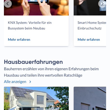
Vorheriger
Näch
Artikel
Artik
KNX System: Vorteile für ein
Smart Home Systeme
Bussystem beim Neubau
Einbruchschutz
Mehr erfahren
Mehr erfahren
Hausbauerfahrungen
Bauherren erzählen von ihren eigenen Erfahrungen beim
Hausbau und teilen ihre wertvollen Ratschläge
Alle anzeigen