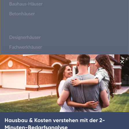
Bauhaus-Häuser
Betonhäuser
Designerhäuser
Fachwerkhäuser
Klassische Häuser
Landhäuser
Mediterrane Häuser
Moderne Häuser
Schwedenhäuser
Skandinavische Häuser
Hausbau & Kosten verstehen mit der 2-
Minuten-Bedarfsanalyse