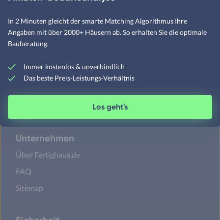
In 2 Minuten gleicht der smarte Matching Algorithmus Ihre
Satteldachhäuser
Angaben mit über 2000+ Häusern ab. So erhalten Sie die optimale
Flachdachhäuser
Bauberatung.
Walmdachhäuser
Immer kostenlos & unverbindlich
Pultdachhäuser
Das beste Preis-Leistungs-Verhältnis
Los geht's
Unternehmen
Über Fertighaus.de
FAQ
Sitemap