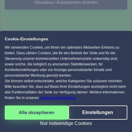
Hausbau-Assistenten starten
Cookie-Einstellungen
Wir verwenden Cookies, um Ihnen ein optimales Webseiten-Erlebnis zu
Baustile
Hauspreise
Regionen
Neuest
bieten. Dazu zählen Cookies, die für den Betrieb der Seite und für die
Steuerung unserer kommerziellen Unternehmensziele notwendig sind,
sowie solche, die lediglich zu anonymen Statistikzwecken, für
Komforteinstellungen oder zur Anzeige personalisierter Inhalte und
Amerikanische Häuser
personalisierter Werbung genutzt werden.
Alpenländische Häuser
Sie können selbst entscheiden, welche Kategorien Sie zulassen möchten.
Bitte beachten Sie, dass auf Basis Ihrer Einstellungen womöglich nicht mehr
Bauhaus-Häuser
alle Funktionalitäten der Seite zur Verfügung stehen. Weitere Informationen
finden Sie in unseren
Datenschutzhinweisen
.
Betonhäuser
Alle akzeptieren
Einstellungen
Nur notwendige Cookies
Designerhäuser