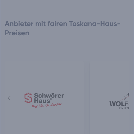
Anbieter mit fairen Toskana-Haus-
Preisen
Vorheriger
Näch
Anbieter
Anbie