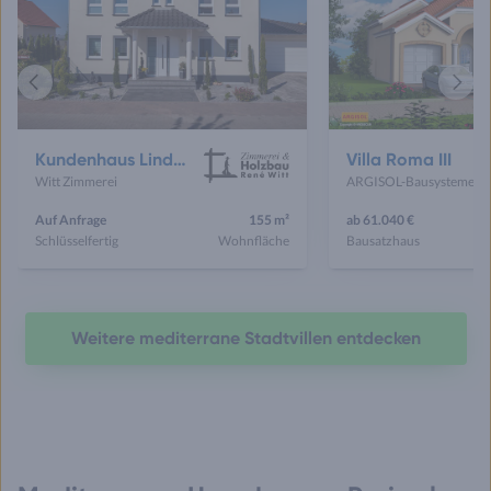
Vorheriges
Näch
Haus
Haus
Kundenhaus Lindner
Villa Roma III
Witt Zimmerei
ARGISOL-Bausysteme
Auf Anfrage
155 m²
ab 61.040 €
Schlüsselfertig
Wohnfläche
Bausatzhaus
Weitere mediterrane Stadtvillen entdecken