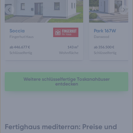
Vorheriges
Näch
Haus
Haus
Soccia
Park 167W
Fingerhut Haus
Danwood
ab 446.677 €
143 m²
ab 356.500 €
Schlüsselfertig
Wohnfläche
Schlüsselfertig
Weitere schlüsselfertige Toskanahäuser
entdecken
Fertighaus mediterran: Preise und