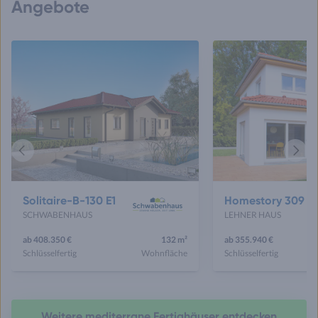
Angebote
Vorheriges
Näch
Haus
Haus
Solitaire-B-130 E1
Homestory 309
SCHWABENHAUS
LEHNER HAUS
ab 408.350 €
132 m²
ab 355.940 €
Schlüsselfertig
Wohnfläche
Schlüsselfertig
Weitere mediterrane Fertighäuser entdecken