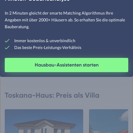
Wagener Systemhausbau
FIBAV Massivhaus
In 2 Minuten gleicht der smarte Matching Algorithmus Ihre
ab 249.000 €
114 m²
Auf Anfrage
Angaben mit über 2000+ Häusern ab. So erhalten Sie die optimale
Schlüsselfertig
Wohnfläche
Schlüsselfertig
Bauberatung.
Immer kostenlos & unverbindlich
Das beste Preis-Leistungs-Verhältnis
Weitere mediterrane Massivhäuser
entdecken
Hausbau-Assistenten starten
Toskana-Haus: Preis als Villa