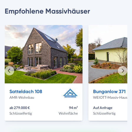
Empfohlene Massivhäuser
Vorheriges
Näch
Haus
Haus
Satteldach 108
Bunganlow 371
AMR-Wohnbau
WEIOTT-Massiv-Haus
ab 279.000 €
94 m²
Auf Anfrage
Schlüsselfertig
Wohnfläche
Schlüsselfertig