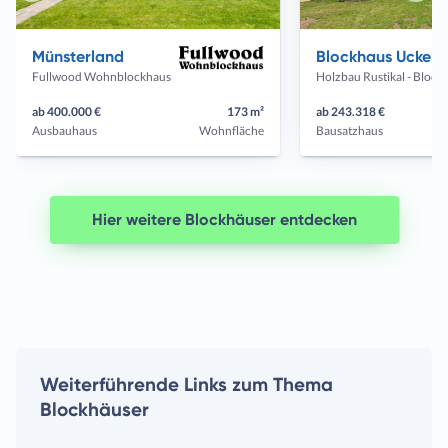
Vorheriges
Näch
Haus
Haus
Münsterland
Blockhaus Uckerma
Fullwood Wohnblockhaus
Holzbau Rustikal
ab 400.000 €
173 m²
ab 243.318 €
Ausbauhaus
Wohnfläche
Bausatzhaus
Hier weitere Blockhäuser entdecken
Weiterführende Links zum Thema
Blockhäuser