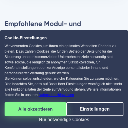
Empfohlene Modul- und
Containerhäuser
Cookie-Einstellungen
Wir verwenden Cookies, um Ihnen ein optimales Webseiten-Erlebnis zu
bieten. Dazu zählen Cookies, die für den Betrieb der Seite und für die
Steuerung unserer kommerziellen Unternehmensziele notwendig sind,
sowie solche, die lediglich zu anonymen Statistikzwecken, für
Komforteinstellungen oder zur Anzeige personalisierter Inhalte und
personalisierter Werbung genutzt werden.
Sie können selbst entscheiden, welche Kategorien Sie zulassen möchten.
Bitte beachten Sie, dass auf Basis Ihrer Einstellungen womöglich nicht mehr
alle Funktionalitäten der Seite zur Verfügung stehen. Weitere Informationen
finden Sie in unseren
Datenschutzhinweisen
.
Vorheriges
Näch
Haus
Haus
Alle akzeptieren
Einstellungen
Bungalow BL 80 Variante T
F 10-049.10 - 
Baudirekt Architektenhäuser
Schwö
Nur notwendige Cookies
Auf Anfrage
84 m²
ab 202.290 €