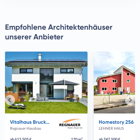
Empfohlene Architektenhäuser
unserer Anbieter
Vorheriges
Näch
Haus
Haus
Vitalhaus Bruckmühl
Homestory 256
Regnauer Hausbau
LEHNER HAUS
ab 613.505 €
170 m²
ab 747.500 €