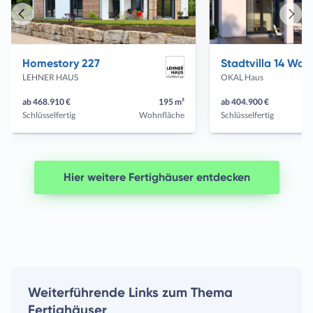
Vorheriges
Näch
Haus
Haus
Homestory 227
Stadtvilla 14 
LEHNER HAUS
OKAL Haus
ab 468.910 €
195 m²
ab 404.900 €
Schlüsselfertig
Wohnfläche
Schlüsselfertig
Hier weitere Fertighäuser entdecken
Weiterführende Links zum Thema
Fertighäuser