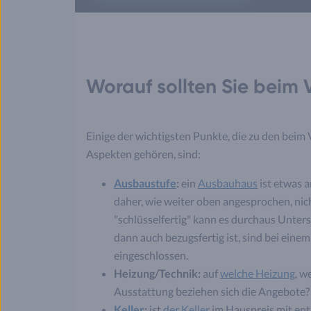
Worauf sollten Sie beim 
Einige der wichtigsten Punkte, die zu den beim
Aspekten gehören, sind:
Ausbaustufe
:
ein
Ausbauhaus
ist etwas a
daher, wie weiter oben angesprochen, nich
"schlüsselfertig" kann es durchaus Unte
dann auch bezugsfertig ist, sind bei ein
eingeschlossen.
Heizung/Technik:
auf
welche Heizung
, w
Ausstattung beziehen sich die Angebote? 
Keller
:
ist
der Keller
im Hauspreis mit enth