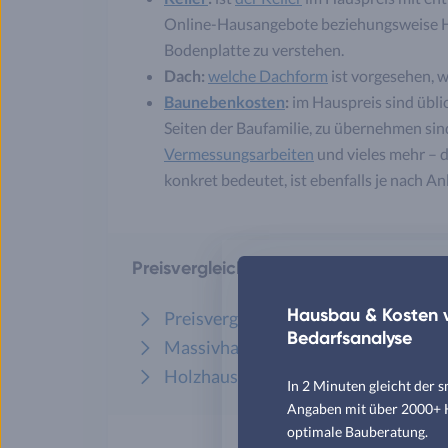
Online-Hausangebote beziehungsweise H
Bodenplatte zu verstehen.
Dach:
welche Dachform
ist vorgesehen, 
Baunebenkosten
:
im Hauspreis sind üblic
Seiten der Baufamilie, zu übernehmen sin
Vermessungsarbeiten
und vieles mehr – 
konkret bedeutet, ist ebenfalls je nach A
Preisvergleich für Häuser: Weiterführ
Hausbau & Kosten v
Preisvergleich Fertighaus
Bedarfsanalyse
Massivhaus Preisvergleich
Holzhaus: Kosten-Vergleich
In 2 Minuten gleicht der 
Angaben mit über 2000+ Hä
optimale Bauberatung.