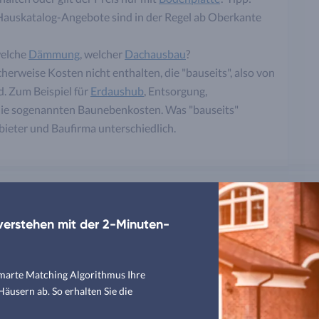
auskatalog-Angebote sind in der Regel ab Oberkante
welche
Dämmung
, welcher
Dachausbau
?
herweise Kosten nicht enthalten, die "bauseits", also von
d. Zum Beispiel für
Erdaushub
, Entsorgung,
die sogenannten Baunebenkosten. Was "bauseits"
nbieter und Baufirma unterschiedlich.
ende Informationen
erstehen mit der 2-Minuten-
smarte Matching Algorithmus Ihre
usern ab. So erhalten Sie die