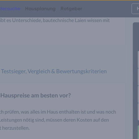
aillierter, in anderen weniger ausführlich – bestehen Sie
tersuche
Hausplanung
Ratgeber
fe oder Markennamen von Ausstattungselementen
ibt es Unterschiede, bautechnische Laien wissen mit
 Testsieger, Vergleich & Bewertungskriterien
r Hauspreise am besten vor?
ch prüfen, was alles im Haus enthalten ist und was noch
eistungen nötig sind, müssen deren Kosten auf den
 herzustellen.