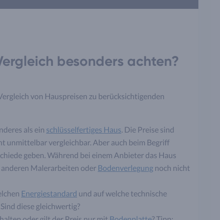
Vergleich besonders achten?
 Vergleich von Hauspreisen zu berücksichtigenden
nderes als ein
schlüsselfertiges Haus
. Die Preise sind
t unmittelbar vergleichbar. Aber auch beim Begriff
rschiede geben. Während bei einem Anbieter das Haus
em anderen Malerarbeiten oder
Bodenverlegung
noch nicht
elchen
Energiestandard
und auf welche technische
Sind diese gleichwertig?
alten oder gilt der Preis nur mit
Bodenplatte
? Tipp: