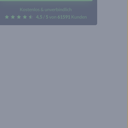
Kostenlos & unverbindlich
4,5
/
5
von
61591
Kunden