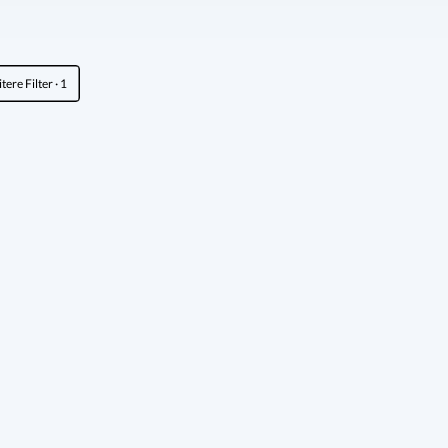
tere Filter
· 1