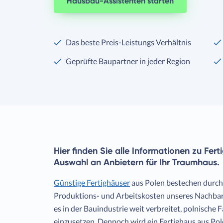
Hausbau-Assistenten starten
Das beste Preis-Leistungs Verhältnis
Geprüfte Baupartner in jeder Region
Hier finden Sie alle Informationen zu Fer
Auswahl an Anbietern für Ihr Traumhaus.
Günstige Fertighäuser
aus Polen bestechen durc
Produktions- und Arbeitskosten unseres Nachbarn 
es in der Bauindustrie weit verbreitet, polnisch
einzusetzen. Dennoch wird ein Fertighaus aus Pol