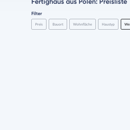
Fertighaus aus Polen: Preisliste
Filter
Preis
Bauort
Wohnfläche
Haustyp
Wei