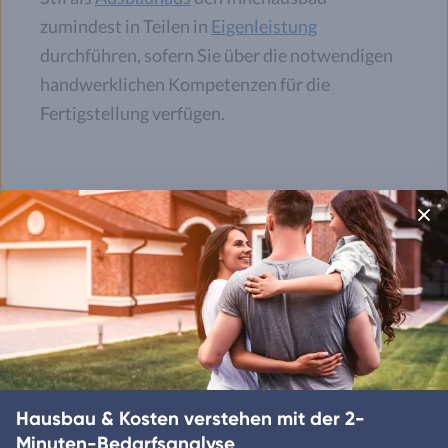
zumindest in Teilen in
Eigenleistung
durchführen, sofern Sie über die notwendigen
handwerklichen Kompetenzen für die
Fertigstellung verfügen.
Was kostet ein Fertighaus-
Fachwerkhaus als Neubau?
Hausbau & Kosten verstehen mit der 2-
Minuten-Bedarfsanalyse