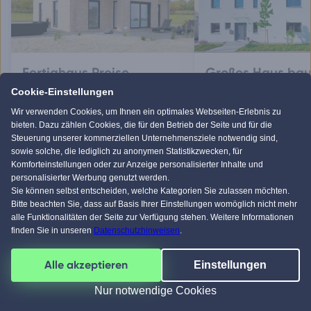
Fertighaus Preise
Großes Haus ba
Entdecken Sie Preise und Anbieter
Entdecken Sie Preise un
Cookie-Einstellungen
für 1,5-geschossige Fertighäuser.
für den Bau eines große
Wir verwenden Cookies, um Ihnen ein optimales Webseiten-Erlebnis zu
Fertighauses.
bieten. Dazu zählen Cookies, die für den Betrieb der Seite und für die
Steuerung unserer kommerziellen Unternehmensziele notwendig sind,
sowie solche, die lediglich zu anonymen Statistikzwecken, für
Komforteinstellungen oder zur Anzeige personalisierter Inhalte und
personalisierter Werbung genutzt werden.
Sie können selbst entscheiden, welche Kategorien Sie zulassen möchten.
Weitere Artikel zum Thema
Bitte beachten Sie, dass auf Basis Ihrer Einstellungen womöglich nicht mehr
alle Funktionalitäten der Seite zur Verfügung stehen. Weitere Informationen
Fertighaus mit 150 qm
finden Sie in unseren
Datenschutzhinweisen
.
Beliebte Fertighäuser 2025
Fertighaus vs. Massivhaus
Alle akzeptieren
Einstellungen
Fertighaus dämmen
Fertighäuser aus Polen
Nur notwendige Cookies
Kleine Fertighäuser