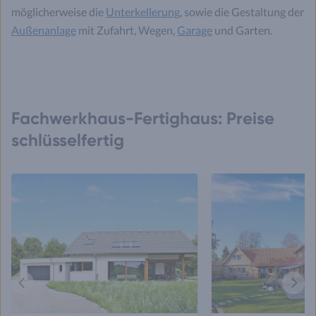
möglicherweise die
Unterkellerung
, sowie die Gestaltung der
Außenanlage
mit Zufahrt, Wegen,
Garage
und Garten.
Fachwerkhaus-Fertighaus: Preise
schlüsselfertig
Vorheriges
Näch
Haus
Haus