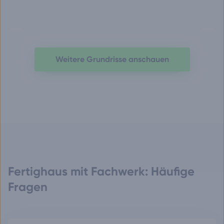
Vorheriges
Näch
Haus
Haus
Weitere Grundrisse anschauen
Fertighaus mit Fachwerk: Häufige
Fragen