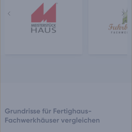
Vorheriger
Näch
Anbieter
Anbie
Grundrisse für Fertighaus-
Fachwerkhäuser vergleichen