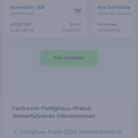
Homestory 308
Alte Schmiede
LEHNER HAUS
Fuhrberger Z
ab 538.720 €
224 m²
Auf Anfrage
Schlüsselfertig
Wohnfläche
Schlüsselfertig
Alle anzeigen
Fachwerk-Fertighaus-Preise:
Weiterführende Informationen
Fertighaus-Preise 2026: Kostenfaktoren &