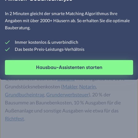
Um Ihnen praxisnah alle anfallenden Kosten neben dem
In 2 Minuten gleicht der smarte Matching Algorithmus Ihre
eigentlichen Fachwerk-Fertighaus-Preis zu verdeutlichen,
Angaben mit über 2000+ Häusern ab. So erhalten Sie die optimale
finden Sie im Folgenden eine exemplarische Budget-
Bauberatung.
Kalkulation für ein entsprechendes
Einfamilienhaus
. Als
Berechnungsbasis dient uns ein schlüsselfertiges
Immer kostenlos & unverbindlich
Fachwerkhaus als Fertighaus mit 135 qm zu
3.800 Euro pro
Das beste Preis-Leistungs-Verhältnis
Quadratmeter
mit
Wohnkeller
. In die Rechnung fließen
darüber hinaus Grundstückskosten in
Schleswig-Holstein
Hausbau-Assistenten starten
von aktuell im Schnitt gemäß Destatis rund 177 Euro pro
Quadratmeter baureifes
Bauland
mit ein, genau wie 10 %
Grundstücksnebenkosten (
Makler
,
Notarin
,
Grundbucheintrag
,
Grunderwerbsteuer
), 20 % der
Bausumme an Baunebenkosten, 10 % Ausgaben für die
Außenanlage und sonstige Ausgaben wie etwa für das
Richtfest
.