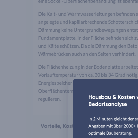
eine Sockel-Oberflächenbehandlung ist ebenfal
Die Kalt- und Warmwasserleitungen befinden si
angelegte und kapillarbrechende Schotterschich
Dämmung keine Untergrundbewegungen entstehe
Fundamentplatte. In der Fläche befinden sich z
und Kälte schützen. Da die Dämmung den Beton
Wärmebrücken auch an den Seiten verhindert.
Die Flächenheizung in der Bodenplatte arbeitet 
Vorlauftemperatur von ca. 30 bis 34 Grad nötig.
Energiespeicher und die Wärme gelangt in die 
Oberflächentemperatur von rund 18 bis 24 Grad
Hausbau & Kosten v
regulieren.
Bedarfsanalyse
In 2 Minuten gleicht der 
Vorteile, Kosten und Konstruktion vo
Angaben mit über 2000+ Hä
optimale Bauberatung.