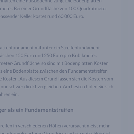
nhalten eine Fußbodenheizung. Die Bodenplatten
atmeter. Bei einer Grundfläche von 100 Quadratmeter
 passender Keller kostet rund 60.000 Euro.
lattenfundament mitunter ein Streifenfundament
zwischen 150 Euro und 250 Euro pro Kubikmeter.
meter-Grundfläche, so sind mit Bodenplatten Kosten
ss eine Bodenplatte zwischen den Fundamentstreifen
e Kosten. Aus diesem Grund lassen sich die Kosten vom
r schwer direkt vergleichen. Am besten holen Sie sich
hren ein.
ger als ein Fundamentstreifen
reifen in verschiedenen Höhen verursacht meist mehr
nem komplizierteren Grundriss sind ein gutes Beispiel