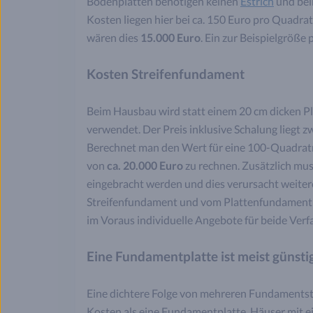
Bodenplatten benötigen keinen
Estrich
und bei
Kosten liegen hier bei ca. 150 Euro pro Quadr
wären dies
15.000 Euro
. Ein zur Beispielgröße
Kosten Streifenfundament
Beim Hausbau wird statt einem 20 cm dicken P
verwendet. Der Preis inklusive Schalung liegt 
Berechnet man den Wert für eine 100-Quadrat
von
ca. 20.000 Euro
zu rechnen. Zusätzlich mu
eingebracht werden und dies verursacht weiter
Streifenfundament und vom Plattenfundament nu
im Voraus individuelle Angebote für beide Verfa
Eine Fundamentplatte ist meist günsti
Eine dichtere Folge von mehreren Fundamentst
Kosten als eine Fundamentplatte. Häuser mit ei