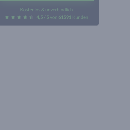
Kostenlos & unverbindlich
4,5
/
5
von
61591
Kunden