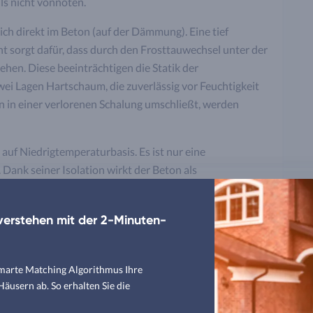
ls nicht vonnöten.
ch direkt im Beton (auf der Dämmung). Eine tief
t sorgt dafür, dass durch den Frosttauwechsel unter der
n. Diese beeinträchtigen die Statik der
wei Lagen Hartschaum, die zuverlässig vor Feuchtigkeit
 in einer verlorenen Schalung umschließt, werden
auf Niedrigtemperaturbasis. Es ist nur eine
 Dank seiner Isolation wirkt der Beton als
Räume. Der Bodenbelag erhält dadurch eine
. Die Temperatur in den Räumen lässt sich nach Bedarf
erstehen mit der 2-Minuten-
smarte Matching Algorithmus Ihre
n Thermobodenplatten
usern ab. So erhalten Sie die