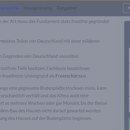
tersuche
Hausplanung
Ratgeber
 Dicke das Fundament haben muss und welche
 der Art muss das Fundament stets frostfrei gegründet
 meisten Teilen von Deutschland mit einer milderen
ren Gegenden von Deutschland vonnöten
ostfreie Tiefe besitzen. Fachleute bezeichnen
n frostfreien Untergrund als
Frostschürzen
.
lange eine gegossene Bodenplatte trocknen muss, kann
terschiedlich verhält und das Klima auch eine
uert es mehrere Wochen oder gar Monate, bis der Beton
 dem Bau des Hauses nicht darauf gewartet werden.
htung des Hauses auf der Bodenplatte beginnen.