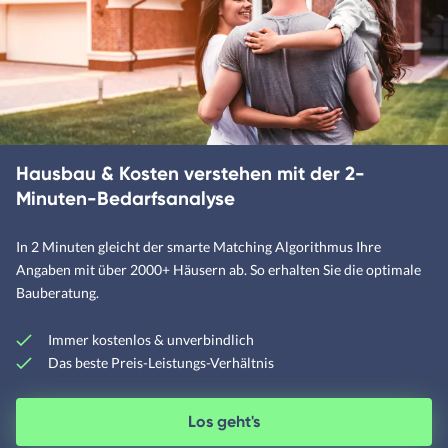
Betonhäuser
Designerhäuser
Fachwerkhäuser
Klassische Häuser
Hausbau & Kosten verstehen mit der 2-
Landhäuser
Minuten-Bedarfsanalyse
In 2 Minuten gleicht der smarte Matching Algorithmus Ihre
Angaben mit über 2000+ Häusern ab. So erhalten Sie die optimale
Mediterrane Häuser
Bauberatung.
Moderne Häuser
Schwedenhäuser
Immer kostenlos & unverbindlich
Das beste Preis-Leistungs-Verhältnis
Skandinavische Häuser
Los geht's