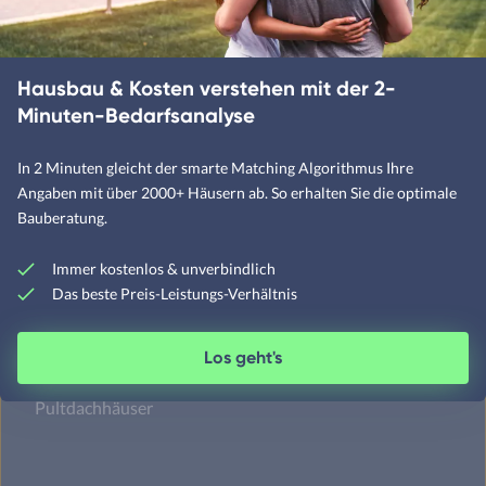
Landhäuser
Hausbau & Kosten verstehen mit der 2-
Mediterrane Häuser
Minuten-Bedarfsanalyse
Moderne Häuser
In 2 Minuten gleicht der smarte Matching Algorithmus Ihre
Schwedenhäuser
Angaben mit über 2000+ Häusern ab. So erhalten Sie die optimale
Skandinavische Häuser
Bauberatung.
Immer kostenlos & unverbindlich
Das beste Preis-Leistungs-Verhältnis
Satteldachhäuser
Flachdachhäuser
Los geht's
Walmdachhäuser
Pultdachhäuser