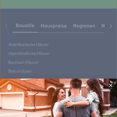
Baustile
Hauspreise
Regionen
Neuest
Amerikanische Häuser
Alpenländische Häuser
Bauhaus-Häuser
Betonhäuser
Designerhäuser
Fachwerkhäuser
Klassische Häuser