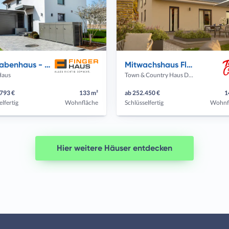
MH Babenhaus - TALO 110
Mitwachshaus Flair 148
Haus
Town & Country Haus Deutschland
.793 €
133 m²
ab 252.450 €
1
elfertig
Wohnfläche
Schlüsselfertig
Wohnf
Hier weitere Häuser entdecken