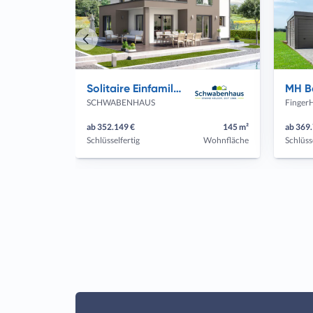
Vorheriges
Haus
Solitaire Einfamilienhäuser
SCHWABENHAUS
Finger
ab 352.149 €
145 m²
ab 369
Schlüsselfertig
Wohnfläche
Schlüss