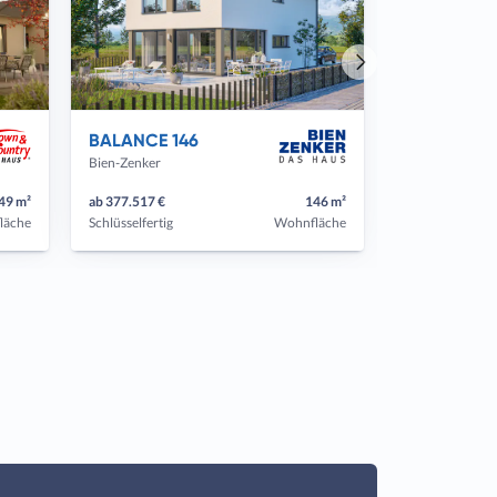
Nächstes
Haus
BALANCE 146
Bien-Zenker
49 m²
ab 377.517 €
146 m²
läche
Schlüsselfertig
Wohnfläche