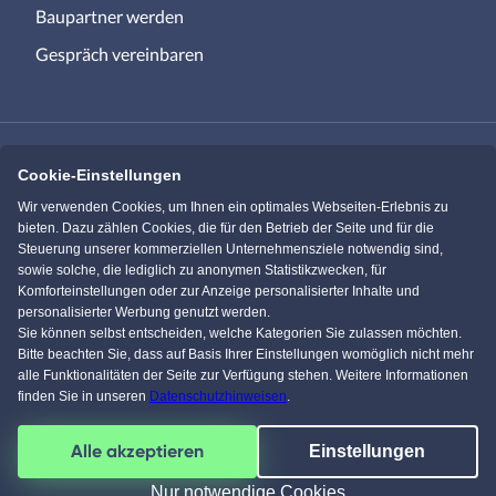
Baupartner werden
Gespräch vereinbaren
Cookie-Einstellungen
Immowelt.de
Bauen.de
Wir verwenden Cookies, um Ihnen ein optimales Webseiten-Erlebnis zu
bieten. Dazu zählen Cookies, die für den Betrieb der Seite und für die
Steuerung unserer kommerziellen Unternehmensziele notwendig sind,
Massivhaus.de
Bungalow.de
sowie solche, die lediglich zu anonymen Statistikzwecken, für
Komforteinstellungen oder zur Anzeige personalisierter Inhalte und
personalisierter Werbung genutzt werden.
Einfamilienhaus.de
Sie können selbst entscheiden, welche Kategorien Sie zulassen möchten.
Bitte beachten Sie, dass auf Basis Ihrer Einstellungen womöglich nicht mehr
alle Funktionalitäten der Seite zur Verfügung stehen. Weitere Informationen
finden Sie in unseren
Datenschutzhinweisen
.
KI Chat
Facebook
Pinterest
Instagram
YouTube
Alle akzeptieren
Einstellungen
4,5
/
5
von über
61591
Kunden
© 1996-2026 pw-Internet Solutions GmbH
Nur notwendige Cookies