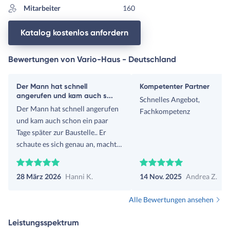
Mitarbeiter
160
Katalog kostenlos anfordern
Bewertungen von Vario-Haus - Deutschland
Der Mann hat schnell
Kompetenter Partner
angerufen und kam auch s...
Schnelles Angebot,
Der Mann hat schnell angerufen
Fachkompetenz
und kam auch schon ein paar
Tage später zur Baustelle.. Er
schaute es sich genau an, machte
Vorschläge, wie der Anbau zu
realisieren ist. Machte Fotos,
28 März 2026
Hanni K.
14 Nov. 2025
Andrea Z.
hörte sich unsere Vorstellung an
Danach versprach er, alles mit
Alle Bewertungen ansehen
ihrem Architekten zu
besprechen, Möglichkeiten
Leistungsspektrum
abzuklären.. Nun warten wir auf