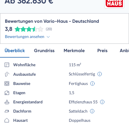
Ab 362.630 €
Bewertungen von Vario-Haus - Deutschland
3,8
(20)
Bewertungen ansehen
Überblick
Grundriss
Merkmale
Preis
Anbi
Wohnfläche
115 m²
Schlüsselfertig
Ausbaustufe
Bauweise
Fertighaus
Etagen
1,5
Energiestandard
Effizienzhaus 55
Dachform
Satteldach
Hausart
Doppelhaus