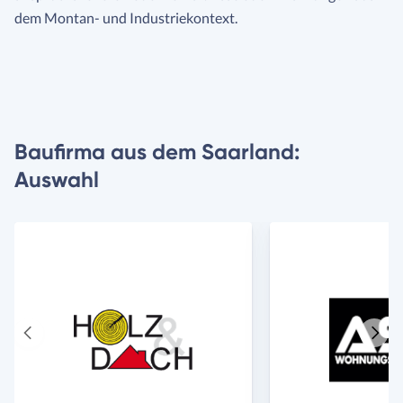
dem Montan- und Industriekontext.
Baufirma aus dem Saarland:
Auswahl
Vorheriger
Näch
Anbieter
Anbie