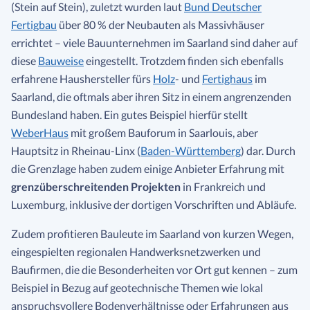
(Stein auf Stein), zuletzt wurden laut
Bund Deutscher
Fertigbau
über 80 % der Neubauten als Massivhäuser
errichtet – viele Bauunternehmen im Saarland sind daher auf
diese
Bauweise
eingestellt. Trotzdem finden sich ebenfalls
erfahrene Haushersteller fürs
Holz
- und
Fertighaus
im
Saarland, die oftmals aber ihren Sitz in einem angrenzenden
Bundesland haben. Ein gutes Beispiel hierfür stellt
WeberHaus
mit großem Bauforum in Saarlouis, aber
Hauptsitz in Rheinau-Linx (
Baden-Württemberg
) dar. Durch
die Grenzlage haben zudem einige Anbieter Erfahrung mit
grenzüberschreitenden Projekten
in Frankreich und
Luxemburg, inklusive der dortigen Vorschriften und Abläufe.
Zudem profitieren Bauleute im Saarland von kurzen Wegen,
eingespielten regionalen Handwerksnetzwerken und
Baufirmen, die die Besonderheiten vor Ort gut kennen – zum
Beispiel in Bezug auf geotechnische Themen wie lokal
anspruchsvollere Bodenverhältnisse oder Erfahrungen aus