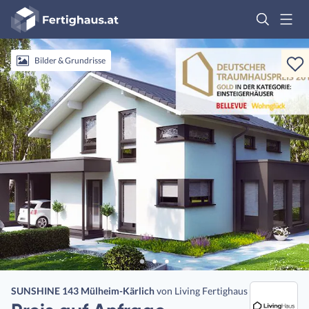
Fertighaus
Logo
Anmelden
Bilder & Grundrisse
SUNSHINE 143 Mülheim-Kärlich
von
Living Fertighaus