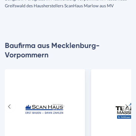
Greifswald des Hausherstellers ScanHaus Marlow aus MV
Baufirma aus Mecklenburg-
Vorpommern
Vorheriger
Näch
Anbieter
Anbie