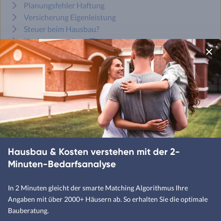
Planungsfehler Haftung
Versicherung Eigenleistung
Steuer beim Hausbau?
Hochwasserschutz Tipps
Hausbau versichern
Sind Sie bereit, Ihr Traumhaus zu
Hausbau & Kosten verstehen mit der 2-
finden?
Minuten-Bedarfsanalyse
In 2 Minuten gleicht der smarte Matching Algorithmus Ihre
Hausbau-Assistenten starten
Angaben mit über 2000+ Häusern ab. So erhalten Sie die optimale
Bauberatung.