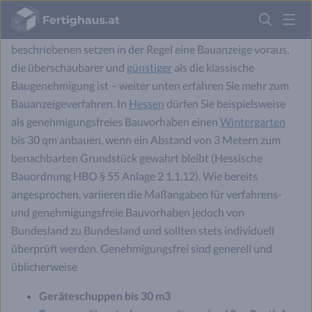
Brunnen
(BayBO Art. 57 (1) 1 b und 4 a).
Fertighaus
Logo
Genehmigungsfreie
Bauvorhaben wie die zu Beginn
beschriebenen setzen in der Regel eine Bauanzeige voraus,
Anmelden
die überschaubarer und
günstiger
als die klassische
Baugenehmigung ist – weiter unten erfahren Sie mehr zum
Bauanzeigeverfahren. In
Hessen
dürfen Sie beispielsweise
als genehmigungsfreies Bauvorhaben einen
Wintergarten
bis 30 qm anbauen, wenn ein Abstand von 3 Metern zum
benachbarten Grundstück gewahrt bleibt (Hessische
Bauordnung HBO § 55 Anlage 2 1.1.12). Wie bereits
angesprochen, variieren die Maßangaben für verfahrens-
und genehmigungsfreie Bauvorhaben jedoch von
Bundesland zu Bundesland und sollten stets individuell
überprüft werden. Genehmigungsfrei sind generell und
üblicherweise
Geräteschuppen bis 30 m3