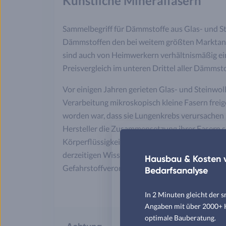
Künstliche Mineralfasern
Sammelbegriff für Dämmstoffe aus Glas- und S
Dämmstoffen den bei weitem größten Marktante
sind auch von Heimwerkern verhältnismäßig ei
Preisvergleich im unteren Drittel aller Dämmsto
Vor einigen Jahren gerieten Glas- und Steinwolle
Verarbeitung mikroskopisch kleine Fasern freig
worden war, dass sie Lungenkrebs verursachen
Hersteller die Zusammensetzung ihrer Fasern so
Körperflüssigkeit wesentlich schneller auflöst a
derzeitigen Wissensstand als harmlos gelten, e
Hausbau & Kosten v
Gefahrstoffverordnung und EU-Richtlinie 97/89
Bedarfsanalyse
In 2 Minuten gleicht der 
Angaben mit über 2000+ Hä
optimale Bauberatung.