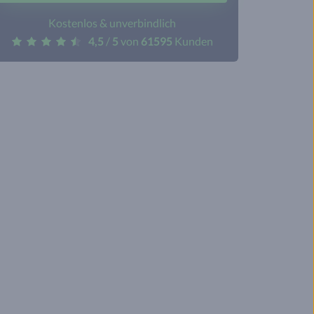
Kostenlos & unverbindlich
4,5
/
5
von
61595
Kunden