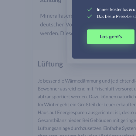
Achtung
Immer kostenlos & u
Mineralfaserdämmstoffe aus dem
Ausla
Das beste Preis-Leis
deutschen Vorgaben an die Biolöslichkeit
werden. Diesen Produkten fehlt der gena
Los geht's
Lüftung
Je besser die Wärmedämmung und je dichter die 
Bewohner ausreichend mit Frischluft versorgt 
abtransportiert werden. Dazu können natürlich 
Im Winter geht ein Großteil der teuer erkaufte
Haus auf Energiesparen ausgerichtet ist, desto d
Gesamtbilanz nieder. Bei Gebäuden mit gering
Lüftungsanlage durchzusetzen. Einfache System
absaugen, gehören bei vielen Niedrigenergiehä