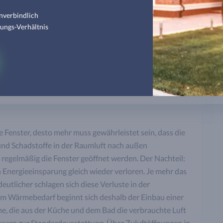
nverbindlich
nd
erfüllen nicht in jedem Fall die strengen
tungs-Verhältnis
, dürfen nach EU-Recht hier aber verkauft
nnte Aufdruck auf dem Etikett.
Fenster, desto mehr muss gewährleistet sein, dass die
und Schadstoffe in der Raumluft nach außen
regelmäßig die Fenster geöffnet werden. Der Nachteil:
n Energieeinsparung gleich wieder verloren. Je mehr das
eutlicher schlagen sich diese Verluste in der
em Wärmebedarf beginnt sich deshalb der Einbau einer
e, die aus der Küche und dem Bad die verbrauchte Luft
usern zur Standardausstattung. Über Zuluftöffnungen in