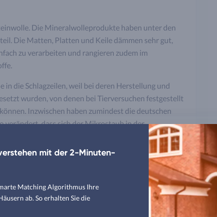
teinwolle. Die Mineralwolleprodukte haben unter den
il. Die Matten, Platten und Keile dämmen sehr gut,
nfach zu verarbeiten und rangieren zudem im
ffe.
 in die Schlagzeilen, weil bei deren Herstellung und
esetzt wurden, von denen bei Tierversuchen festgestellt
 können. Inzwischen haben zumindest die deutschen
 verändert, dass sich der Mikrostaub in der
ls früher. Diese biolöslichen Fasern, die nach dem
rkennen Sie am Etikettenaufdruck "Frei nach
erstehen mit der 2-Minuten-
".
smarte Matching Algorithmus Ihre
usern ab. So erhalten Sie die