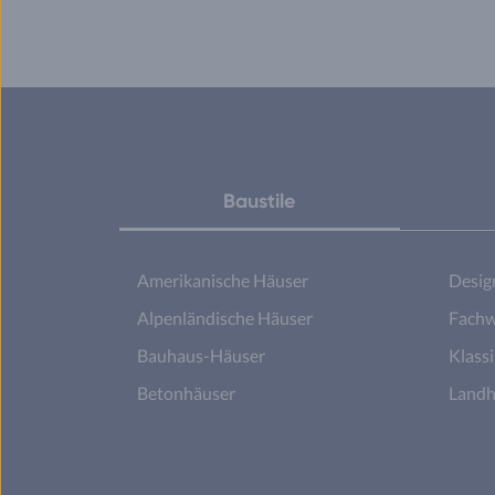
Baustile
Amerikanische Häuser
Desig
Alpenländische Häuser
Fachw
Bauhaus-Häuser
Klass
Betonhäuser
Landh