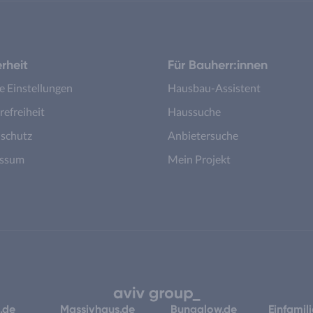
rheit
Für Bauherr:innen
e Einstellungen
Hausbau-Assistent
refreiheit
Haussuche
schutz
Anbietersuche
essum
Mein Projekt
.de
Massivhaus.de
Bungalow.de
Einfamil