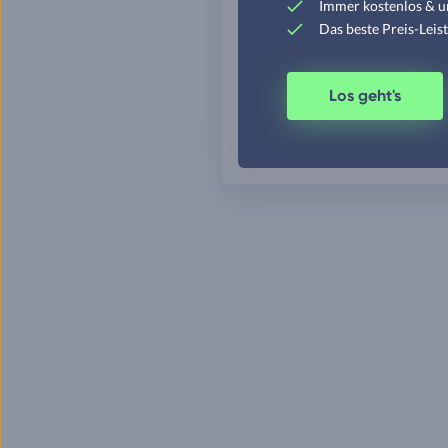
Immer kostenlos & u
Das beste Preis-Leis
Los geht's