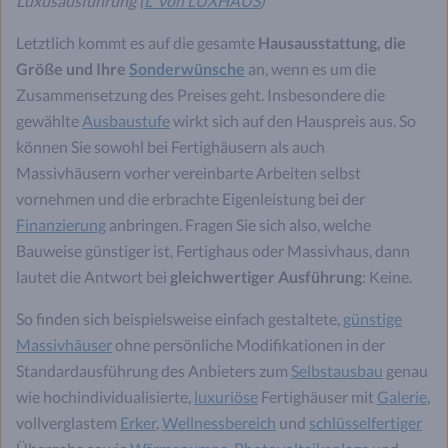
Luxusausführung (
L³ von LUXHAUS
)
Letztlich kommt es auf die gesamte
Hausausstattung, die
Größe und Ihre
Sonderwünsche
an, wenn es um die
Zusammensetzung des Preises geht. Insbesondere die
gewählte
Ausbaustufe
wirkt sich auf den Hauspreis aus. So
können Sie sowohl bei Fertighäusern als auch
Massivhäusern vorher vereinbarte Arbeiten selbst
vornehmen und die erbrachte Eigenleistung bei der
Finanzierung
anbringen. Fragen Sie sich also, welche
Bauweise günstiger ist, Fertighaus oder Massivhaus, dann
lautet die Antwort bei
gleichwertiger Ausführung
: Keine.
So finden sich beispielsweise einfach gestaltete,
günstige
Massivhäuser
ohne persönliche Modifikationen in der
Standardausführung des Anbieters zum
Selbstausbau
genau
wie hochindividualisierte,
luxuriöse
Fertighäuser mit
Galerie
,
vollverglastem
Erker
,
Wellnessbereich
und
schlüsselfertiger