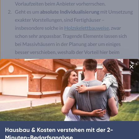
Vorlaufzeiten beim Anbieter vorherrschen.
Geht es um
absolute Individualisierung
mit Umsetzung
exakter Vorstellungen, sind Fertighäuser –
insbesondere solche in
Holzskelettbauweise
, zwar
schon sehr anpassbar. Tragende Elemente lassen sich
bei Massivhäusern in der Planung aber um einiges
besser verschieben, weshalb der Vorteil hier beim
Massivbau liegt.
Wenn es darum geht,
besonderen Schallschutz
ohne
zusätzlichen Aufwand zu genießen, wählen Sie die
Massivbauweise.
Wenn Sie den
Charme eines Holzhauses
suchen,
können Sie sich nicht der Massivbauweise bedienen, es
sei denn, es handelt sich um ein
Holzmassivhaus
.
Der
Rohbau eines Massivhauses hält etwas länger
als
der eines Fertighauses – entsprechende Pflege
Hausbau & Kosten verstehen mit der 2-
vorausgesetzt –, allerdings überdauert ein Fertighaus
Minuten-Bedarfsanalyse