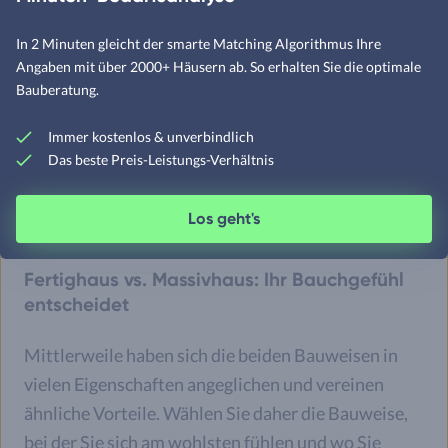
auch mehrere Generationen.
Holz als Baumaterial sorgt bereits für
exzellente
In 2 Minuten gleicht der smarte Matching Algorithmus Ihre
Energiestandards
und optimale Wärmedämmung beim
Angaben mit über 2000+ Häusern ab. So erhalten Sie die optimale
Fertighaus, gleichzeitig lässt sich so ein schlankerer
Bauberatung.
Wandaufbau realisieren. Aber auch moderne
Massivhäuser lassen sich mit Mehraufwand absolut
Immer kostenlos & unverbindlich
Das beste Preis-Leistungs-Verhältnis
energieeffizient umsetzen.
Los geht's
Fertighaus vs. Massivhaus: Ihr Bauchgefühl
entscheidet
Mittlerweile haben sich die beiden Bauweisen in
vielen Eigenschaften angeglichen und vereinen
ähnliche Vorteile. Wählen Sie daher die Bauweise,
bei der Sie sich am wohlsten fühlen und wo Sie