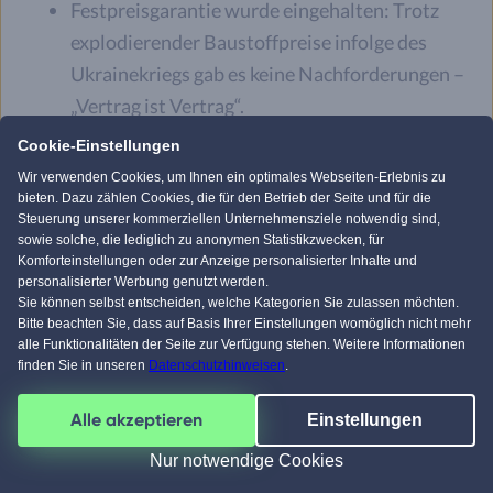
Festpreisgarantie wurde eingehalten: Trotz
explodierender Baustoffpreise infolge des
Ukrainekriegs gab es keine Nachforderungen –
„Vertrag ist Vertrag“.
Zwei Lieferkrisen gemeistert: 2021 verzögerte
Cookie-Einstellungen
der Holzmangel das Richtfest, 2022 wurden
Wir verwenden Cookies, um Ihnen ein optimales Webseiten-Erlebnis zu
Wärmepumpen und Schalterkästen knapp.
bieten. Dazu zählen Cookies, die für den Betrieb der Seite und für die
Steuerung unserer kommerziellen Unternehmensziele notwendig sind,
Kleine Pannen, fair gelöst: Eine zu hoch
sowie solche, die lediglich zu anonymen Statistikzwecken, für
Komforteinstellungen oder zur Anzeige personalisierter Inhalte und
gemauerte Treppenwand und ein zunächst
personalisierter Werbung genutzt werden.
vergessener Badewannenabfluss wurden
Sie können selbst entscheiden, welche Kategorien Sie zulassen möchten.
Bitte beachten Sie, dass auf Basis Ihrer Einstellungen womöglich nicht mehr
unkompliziert korrigiert beziehungsweise zum
alle Funktionalitäten der Seite zur Verfügung stehen. Weitere Informationen
Vorteil umgedeutet.
finden Sie in unseren
Datenschutzhinweisen
.
KfW 55 mit Wärmepumpe: monolithisches
Alle akzeptieren
Einstellungen
Ziegelmauerwerk ohne zusätzliche Dämmung;
finanziert unter anderem über einen KfW-
Nur notwendige Cookies
Kredit.