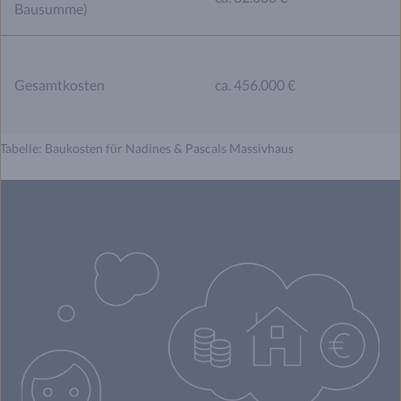
Bausumme)
Gesamtkosten
ca. 456.000 €
Tabelle: Baukosten für Nadines & Pascals Massivhaus