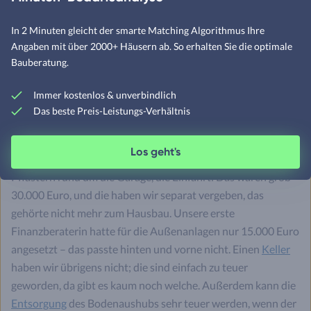
keine.
In 2 Minuten gleicht der smarte Matching Algorithmus Ihre
Fertighaus.de: Wenn du heute neu kalkulieren würdest –
Angaben mit über 2000+ Häusern ab. So erhalten Sie die optimale
was würdest du anders machen?
Bauberatung.
Nadine:
Wir sind insgesamt im Budget geblieben, wir haben
Immer kostenlos & unverbindlich
420.000 Euro aufgenommen, davon waren rund 280.000
Das beste Preis-Leistungs-Verhältnis
Euro fürs Haus kalkuliert. Trotzdem hätten wir besser noch
einmal 30.000 Euro mehr aufgenommen – wir haben vor
Los geht's
allem die Außenanlagen unterschätzt. Terrasse, Wege, das
Pflastern rund um die Garage, die Einfahrt: Das waren grob
30.000 Euro, und die haben wir separat vergeben, das
gehörte nicht mehr zum Hausbau. Unsere erste
Finanzberaterin hatte für die Außenanlagen nur 15.000 Euro
angesetzt – das passte hinten und vorne nicht. Einen
Keller
haben wir übrigens nicht; die sind einfach zu teuer
geworden, da gibt es kaum noch welche. Außerdem kann die
Entsorgung
des Bodenaushubs sehr teuer werden, wenn der