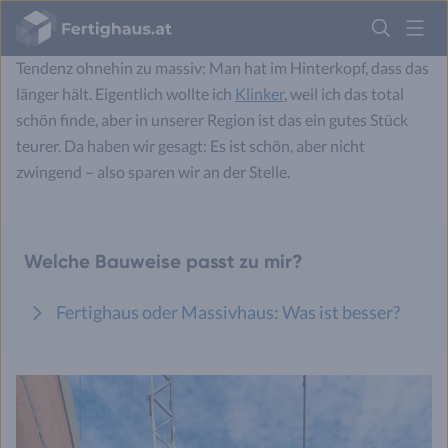
keine andere Variante. Der Inhaber hat uns früh erklärt und
Fertighaus
Logo
gezeigt, wie der
Stein
aussieht. Grundsätzlich ging meine
Tendenz ohnehin zu massiv: Man hat im Hinterkopf, dass das
Anmelden
länger hält. Eigentlich wollte ich
Klinker
, weil ich das total
schön finde, aber in unserer Region ist das ein gutes Stück
teurer. Da haben wir gesagt: Es ist schön, aber nicht
zwingend – also sparen wir an der Stelle.
Welche Bauweise passt zu mir?
Fertighaus oder Massivhaus: Was ist besser?