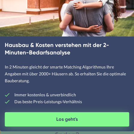
Wohnungsbauprämie nutzen
Wohnriester Vorteile
Baukindergeld Antrag
Darlehensformen entdecken
Fehler vermeiden
Finanzierung im Überblick
Hausbau & Kosten verstehen mit der 2-
Hausbau für Paare
Minuten-Bedarfsanalyse
Angebote vergleichen
Hypothek oder Grundschuld?
In 2 Minuten gleicht der smarte Matching Algorithmus Ihre
Mietkauf Erfahrungen
Angaben mit über 2000+ Häusern ab. So erhalten Sie die optimale
Bauberatung.
Immer kostenlos & unverbindlich
Das beste Preis-Leistungs-Verhältnis
Los geht's
Sind Sie bereit, Ihr Traumhaus zu