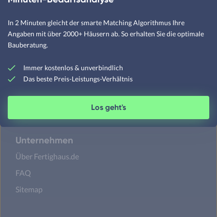
In 2 Minuten gleicht der smarte Matching Algorithmus Ihre
Satteldachhäuser
Angaben mit über 2000+ Häusern ab. So erhalten Sie die optimale
Flachdachhäuser
Bauberatung.
Walmdachhäuser
Immer kostenlos & unverbindlich
Pultdachhäuser
Das beste Preis-Leistungs-Verhältnis
Los geht's
Unternehmen
Über Fertighaus.de
FAQ
Sitemap