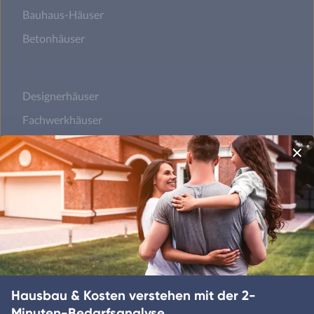
Bauhaus-Häuser
Betonhäuser
Designerhäuser
Fachwerkhäuser
Klassische Häuser
Landhäuser
Mediterrane Häuser
Moderne Häuser
Schwedenhäuser
Hausbau & Kosten verstehen mit der 2-
Skandinavische Häuser
Minuten-Bedarfsanalyse