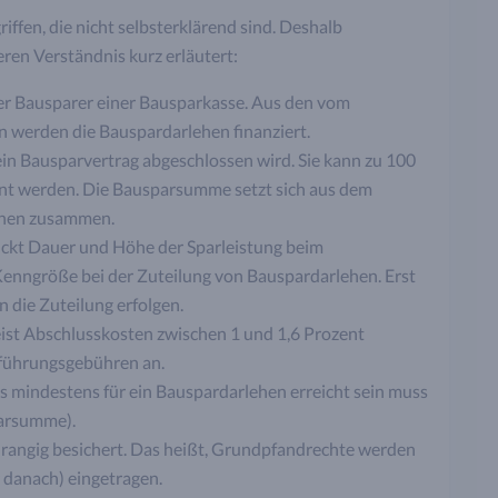
ffen, die nicht selbsterklärend sind. Deshalb
eren Verständnis kurz erläutert:
der Bausparer einer Bausparkasse. Aus den vom
n werden die Bauspardarlehen finanziert.
n ein Bausparvertrag abgeschlossen wird. Sie kann zu 100
ant werden. Die Bausparsumme setzt sich aus dem
ehen zusammen.
ückt Dauer und Höhe der Sparleistung beim
 Kenngröße bei der Zuteilung von Bauspardarlehen. Erst
 die Zuteilung erfolgen.
ist Abschlusskosten zwischen 1 und 1,6 Prozent
oführungsgebühren an.
s mindestens für ein Bauspardarlehen erreicht sein muss
parsumme).
rangig besichert. Das heißt, Grundpfandrechte werden
r danach) eingetragen.