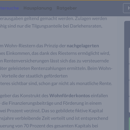
tersuche
Hausplanung
Ratgeber
ilgungsleistungen bei Darlehen dürfen
jährlich bis zu
derausgaben geltend gemacht werden. Zulagen werden
hig sind nur die Tilgungsanteile bei Darlehensraten,
eim Wohn-Riestern das Prinzip der
nachgelagerten
es Einkommen, das dank des Riesterns ermöglicht wird,
aten Rentenversicherungen lässt sich das zu versteuernde
äter geleisteten Rentenzahlungen ermitteln. Beim Wohn-
n Vorteile der staatlich geförderten
eres sichtbar sind, schon gar nicht als monatliche Rente.
tzgeber das Konstrukt des
Wohnförderkontos
einfallen
- die Finanzierungsbeiträge und Förderung in einem
wei Prozent verzinst. Das so gebildete fiktive Kapital
nsjahre verbleibende Zeit verteilt und ist entsprechend
euerung von 70 Prozent des gesamten Kapitals bei