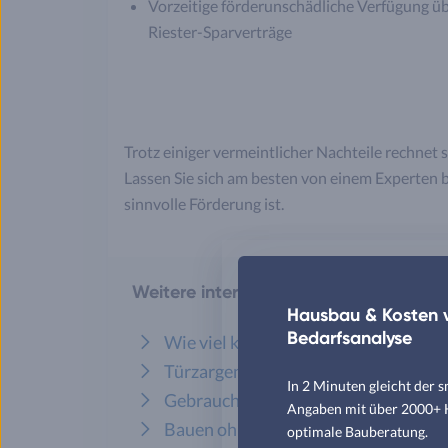
Vorzeitige förderunschädliche Verfügung ü
Riester-Sparverträge
Trotz einiger vermeintlicher Nachteile rechnet 
Lassen Sie sich am besten von einem Experten 
sinnvolle Förderung ist.
Weitere interessante Artikel aus unse
Hausbau & Kosten v
Bedarfsanalyse
Wie viel kostet ein Haus? Hausbau-K
Türzargen richtig einbauen
In 2 Minuten gleicht der 
Gebrauchtes Fertighaus kaufen: Dar
Angaben mit über 2000+ Hä
Bauen ohne Baugenehmigung: Was is
optimale Bauberatung.