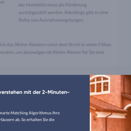
ber
der Immobilie muss die Förderung
zurückgezahlt werden. Allerdings gibt es eine
Reihe von Ausnahmeregelungen
sich das Wohn-Riestern unter dem Strich in vielen Fällen.
beraten, um abzuwägen ob Wohn-Riester für Sie eine
rem Ratgeber
erstehen mit der 2-Minuten-
osten im Überblick
smarte Matching Algorithmus Ihre
auf müssen Sie achten
usern ab. So erhalten Sie die
t genehmigungsfrei?