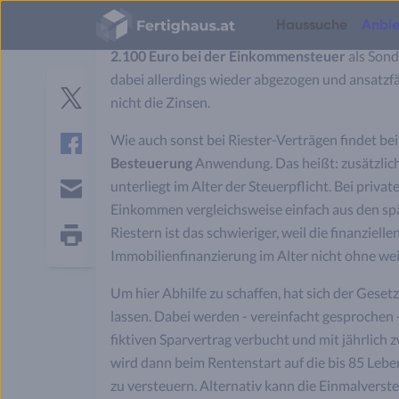
Fertighaus
Haussuche
Anbie
Logo
Für Sparleistungen bei Bausparverträgen und T
2.100 Euro bei der Einkommensteuer
als Son
Häuser
dabei allerdings wieder abgezogen und ansatzfä
Häuser
Bauweisen
Planung
S
Hausbau
Grundstück
Finanzierung & Kosten
Energiesparen
Grundrisse
e
Anbieterauswahl
nicht die Zinsen.
Einfamilienhäuser
Fertighäuser
Hauspreise
Jetzt bauen oder warten?
Richtwerte für Grundstücke
Was kostet ein Haus?
Twitter
r
Gesetze & Versicherungen
Zweifamilienhäuser
Massivhäuser
Spartipps
Richtwerte für Raumgrößen
Tipps für kleine Grundstücke
Nebenkosten beim Hausbau
v
Wie auch sonst bei Riester-Verträgen findet b
Einzug & Wohnen
Doppelhäuser
Blockhäuser
Ausbaustufen
Grundrissplaner im Vergleich
Hausbau in Hanglage
Hausangebote vergleichen
i
Smart Home
Facebook
Besteuerung
Anwendung. Das heißt: zusätzlich
Mehrfamilienhäuser
Holzhäuser
Energiestandards
Treppe berechnen
Grundstückserschließung
Haus bauen oder kaufen?
c
Hausbau-Erfahrungen
Stadtvillen
Modulhäuser
Baustile
Bodenplatte Möglichkeiten
Bodenklassen erklärt
Eigenleistung Ersparnis
unterliegt im Alter der Steuerpflicht. Bei priv
e
Bungalows
Containerhäuser
Grundrisse
E-
Einkommen vergleichsweise einfach aus den sp
s
mail
Tiny Houses
Hausbau-Assistent
Riestern ist das schwieriger, weil die finanzielle
Alle Haustypen
Hausbau News
Seite
Immobilienfinanzierung im Alter nicht ohne weit
drucken
Budgetrechner
Um hier Abhilfe zu schaffen, hat sich der Gese
Finanzierungsrechner
lassen. Dabei werden - vereinfacht gesprochen 
fiktiven Sparvertrag verbucht und mit jährlich z
wird dann beim Rentenstart auf die bis 85 Lebe
zu versteuern. Alternativ kann die Einmalverst