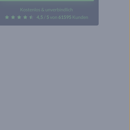
Kostenlos & unverbindlich
4,5
/
5
von
61595
Kunden