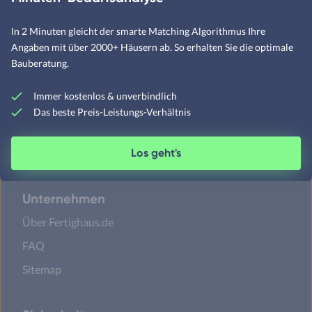
In 2 Minuten gleicht der smarte Matching Algorithmus Ihre
Satteldachhäuser
Angaben mit über 2000+ Häusern ab. So erhalten Sie die optimale
Flachdachhäuser
Bauberatung.
Walmdachhäuser
Immer kostenlos & unverbindlich
Pultdachhäuser
Das beste Preis-Leistungs-Verhältnis
Los geht's
Unternehmen
Über Fertighaus.de
FAQ
Sitemap