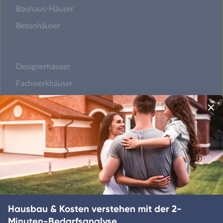
Bauhaus-Häuser
Betonhäuser
Designerhäuser
Fachwerkhäuser
Klassische Häuser
Landhäuser
Mediterrane Häuser
Moderne Häuser
Schwedenhäuser
Hausbau & Kosten verstehen mit der 2-
Skandinavische Häuser
Minuten-Bedarfsanalyse