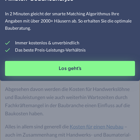
Nachfragetief. So hat die Baubranche aufgrund der massiven
In 2 Minuten gleicht der smarte Matching Algorithmus Ihre
Preissteigerungen der Vorjahre einen empfindlichen
Angaben mit über 2000+ Häusern ab. So erhalten Sie die optimale
Nachfrage-Rückgang erlebt, was 2026 noch immer zu
Bauberatung.
vermehrt offenen Kapazitäten bei den Baufirmen führt – und
daher zu weiterer Konsolidierung bei den generellen
Immer kostenlos & unverbindlich
Hausbau-Kosten.
Das beste Preis-Leistungs-Verhältnis
Gerade diese Faktoren haben wiederum einen nachhaltigen
Effekt auf die Baustoffpreise, was wiederum eine
günstige
Los geht's
Auswirkung auf die Kosten beim Hausbau zeigen sollte.
Abgesehen davon werden die Kosten für Handwerkslöhne
und Bauleistungen wie auch weiterhin Wartezeiten durch
Fachkräftemangel in der Baubranche einen Einfluss auf die
Baukosten haben.
Alles in allem sind generell die
Kosten für einen Neubau
–
auch im Zusammenhang mit Handwerks- und Baumaterial-