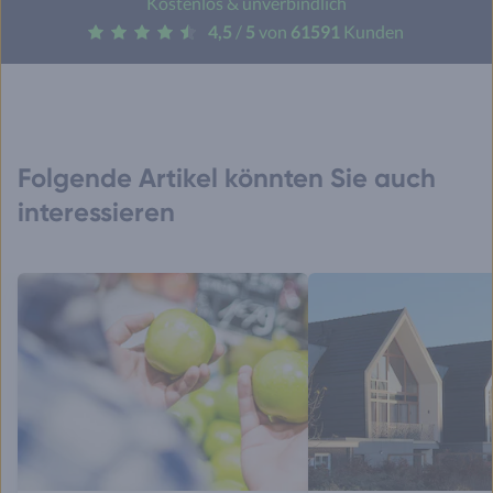
Kostenlos & unverbindlich
4,5
/
5
von
61591
Kunden
Folgende Artikel könnten Sie auch
interessieren