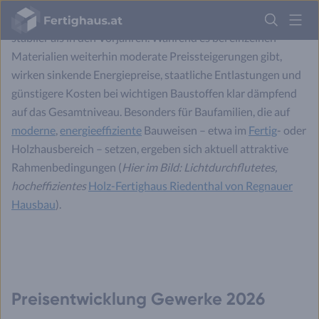
Insgesamt zeigt sich demnach die prognostizierte
Fertighaus
Entwicklung der Baumaterial-Preise für 2026 deutlich
Logo
stabiler als in den Vorjahren. Während es bei einzelnen
Materialien weiterhin moderate Preissteigerungen gibt,
Anmelden
wirken sinkende Energiepreise, staatliche Entlastungen und
günstigere Kosten bei wichtigen Baustoffen klar dämpfend
auf das Gesamtniveau. Besonders für Baufamilien, die auf
moderne
,
energieeffiziente
Bauweisen – etwa im
Fertig
- oder
Holzhausbereich – setzen, ergeben sich aktuell attraktive
Rahmenbedingungen (
Hier im Bild: Lichtdurchflutetes,
hocheffizientes
Holz-Fertighaus Riedenthal von Regnauer
Hausbau
).
Preisentwicklung Gewerke 2026