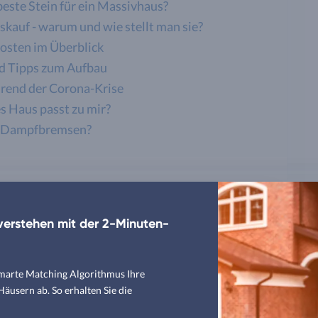
beste Stein für ein Massivhaus?
kauf - warum und wie stellt man sie?
osten im Überblick
nd Tipps zum Aufbau
hrend der Corona-Krise
s Haus passt zu mir?
e Dampfbremsen?
urin – Fachgebiet Baufinanzierung, Baurecht &
erstehen mit der 2-Minuten-
effizienz
r Fertighaus.de geschrieben und legt stets großen Wert darauf,
ten Informationen zur Verfügung zu stellen.
smarte Matching Algorithmus Ihre
usern ab. So erhalten Sie die