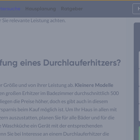
rch die Funktion eines Durchlauferhitzers können Sie
tersuche
Hausplanung
Ratgeber
er sparen. Die Durchflussmenge ist bei allen Modellen
r Sie relevante Leistung achten.
fung eines Durchlauferhitzers?
er Größe und von ihrer Leistung ab.
Kleinere Modelle
nen großen Erhitzer im Badezimmer durchschnittlich 500
egen die Preise höher, doch es gibt auch in diesem
sparnis beim Kauf möglich ist. Um Ihr Haus in allen mit
n auszustatten, planen Sie für alle Bäder und für die
ie Waschküche ein Gerät mit der entsprechenden
enn Sie bei Interesse an einem Durchlauferhitzer die