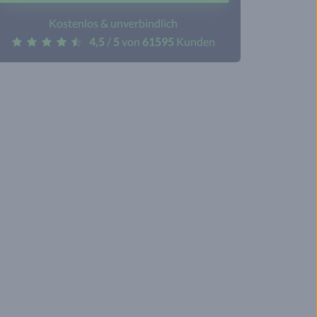
Kostenlos & unverbindlich
4,5
/
5
von
61595
Kunden