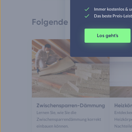
Immer kostenlos & u
Das beste Preis-Leis
Folgende Artikel könnten S
Los geht's
Zwischensparren-Dämmung
Heizkö
Lernen Sie, wie Sie die
Entdecken
Zwischensparrendämmung korrekt
Heizkörp
einbauen können.
Nachteile