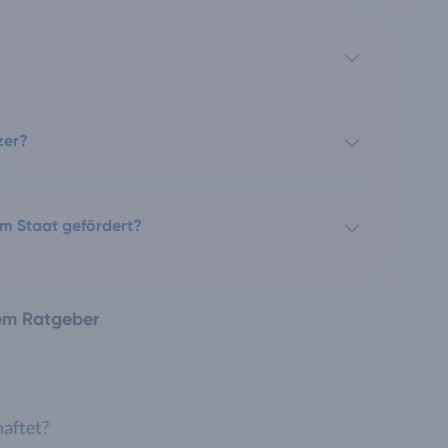
zer?
om Staat gefördert?
rem Ratgeber
haftet?