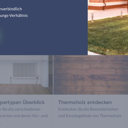
nverbindlich
tungs-Verhältnis
ie auch interessieren
rpertypen Überblick
Thermoholz entdecken
 Sie die verschiedenen
Entdecken Sie die Besonderheiten
erarten und deren Vor- und
und Einsatzgebiete von Thermoholz.
.