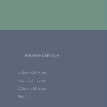
Neueste Beiträge
Satteldachhäuser
Flachdachhäuser
Walmdachhäuser
Pultdachhäuser