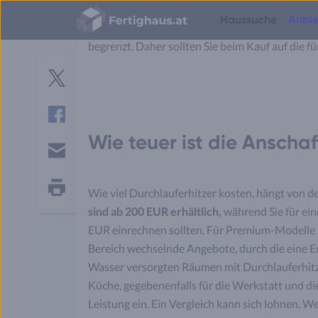
der Öffnung des Warmwasserhahnes abrufen. Du
Fertighaus
Haussuche
Anbie
Logo
neben einer Senkung der Stromkosten auch Wass
begrenzt. Daher sollten Sie beim Kauf auf die fü
Häuser
Häuser
Bauweisen
Planung
S
Hausbau
Grundstück
Finanzierung & Kosten
Energiesparen
Grundrisse
e
Anbieterauswahl
Einfamilienhäuser
Fertighäuser
Hauspreise
Jetzt bauen oder warten?
Richtwerte für Grundstücke
Was kostet ein Haus?
Twitter
r
Gesetze & Versicherungen
Zweifamilienhäuser
Massivhäuser
Spartipps
Richtwerte für Raumgrößen
Tipps für kleine Grundstücke
Nebenkosten beim Hausbau
v
Einzug & Wohnen
Doppelhäuser
Blockhäuser
Ausbaustufen
Grundrissplaner im Vergleich
Hausbau in Hanglage
Hausangebote vergleichen
i
Smart Home
Facebook
Mehrfamilienhäuser
Holzhäuser
Energiestandards
Treppe berechnen
Grundstückserschließung
Haus bauen oder kaufen?
Wie teuer ist die Anschaf
c
Hausbau-Erfahrungen
Stadtvillen
Modulhäuser
Baustile
Bodenplatte Möglichkeiten
Bodenklassen erklärt
Eigenleistung Ersparnis
e
Bungalows
Containerhäuser
Grundrisse
E-
s
mail
Tiny Houses
Hausbau-Assistent
Wie viel Durchlauferhitzer kosten, hängt von d
Alle Haustypen
Hausbau News
Seite
sind ab 200 EUR erhältlich,
während Sie für ei
drucken
Budgetrechner
EUR einrechnen sollten. Für Premium-Modelle li
Finanzierungsrechner
Bereich wechselnde Angebote, durch die eine Er
Wasser versorgten Räumen mit Durchlauferhitzer
Küche, gegebenenfalls für die Werkstatt und d
Leistung ein. Ein Vergleich kann sich lohnen. W