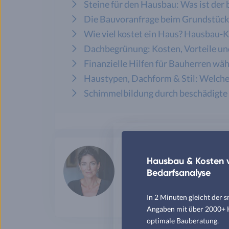
Steine für den Hausbau: Was ist der 
Die Bauvoranfrage beim Grundstücks
Wie viel kostet ein Haus? Hausbau-K
Dachbegrünung: Kosten, Vorteile u
Finanzielle Hilfen für Bauherren wä
Haustypen, Dachform & Stil: Welche
Schimmelbildung durch beschädigt
Celine
Redakte
Hausbau & Kosten v
Hausenstein
Energie
Bedarfsanalyse
Celine hat schon viele Artikel fü
unseren Lesern immer die aktuells
In 2 Minuten gleicht der 
Mehr lesen
Angaben mit über 2000+ Hä
optimale Bauberatung.