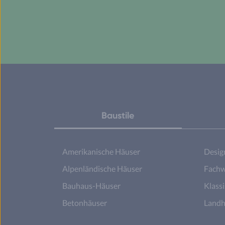
Baustile
Amerikanische Häuser
Desig
Alpenländische Häuser
Fachw
Bauhaus-Häuser
Klass
Betonhäuser
Landh