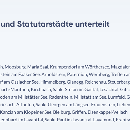
e und Statutarstädte unterteilt
ach, Moosburg, Maria Saal, Krumpendorf am Wörthersee, Magdale
tein am Faaker See, Arnoldstein, Paternion, Wernberg, Treffen a
orf am Ossiacher See, Himmelberg, Glanegg, Reichenau, Steuerberg
ch-Mauthen, Kirchbach, Sankt Stefan im Gailtal, Lesachtal, Gits
boden am Millstätter See, Radenthein, Millstatt am See, Lurnfeld,
Friesach, Althofen, Sankt Georgen am Längsee, Frauenstein, Lieben
Kanzian am Klopeiner See, Bleiburg, Griffen, Eisenkappel-Vellach
Leonhard im Lavanttal, Sankt Paul im Lavanttal, Lavamünd, Frant