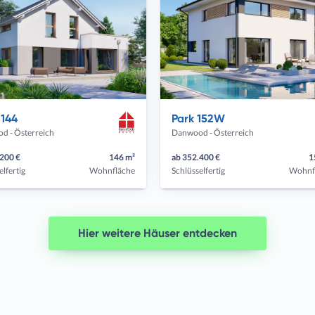
 144
Park 152W
d - Österreich
Danwood - Österreich
.200 €
146 m²
ab 352.400 €
1
elfertig
Wohnfläche
Schlüsselfertig
Wohnf
Hier weitere Häuser entdecken