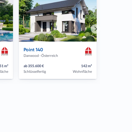
Nächstes
Haus
Point 140
Danwood - Österreich
51 m²
ab 355.600 €
142 m²
läche
Schlüsselfertig
Wohnfläche