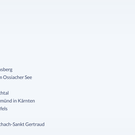
nsberg
m Ossiacher See
chtal
 Gmünd in Kärnten
fels
schach-Sankt Gertraud