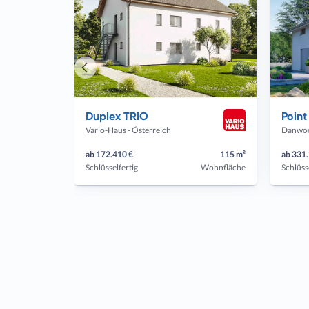
Vorheriges
Haus
Duplex TRIO
Point
Vario-Haus - Österreich
Danwoo
ab 172.410 €
115 m²
ab 331
Schlüsselfertig
Wohnfläche
Schlüss