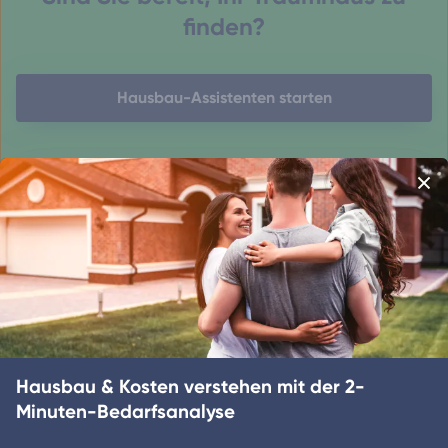
finden?
Hausbau-Assistenten starten
Baustile
Hauspreise
Regionen
Neuest
Amerikanische Häuser
Alpenländische Häuser
Hausbau & Kosten verstehen mit der 2-
Bauhaus-Häuser
Minuten-Bedarfsanalyse
Betonhäuser