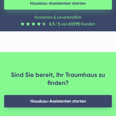
Hausbau-Assistenten starten
Kostenlos & unverbindlich
4,5
/
5
von
61595
Kunden
Sind Sie bereit, Ihr Traumhaus zu
finden?
Hausbau-Assistenten starten