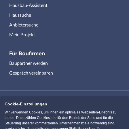
Hausbau-Assistent
Haussuche
Anbietersuche
Mein Projekt
Für Baufirmen
Baupartner werden
Gespräch vereinbaren
Cookie-Einstellungen
Immowelt.de
Bauen.de
Wir verwenden Cookies, um Ihnen ein optimales Webseiten-Erlebnis zu
bieten. Dazu zählen Cookies, die für den Betrieb der Seite und für die
Steuerung unserer kommerziellen Unternehmensziele notwendig sind,
Massivhaus.de
Bungalow.de
sowie solche, die lediglich zu anonymen Statistikzwecken, für