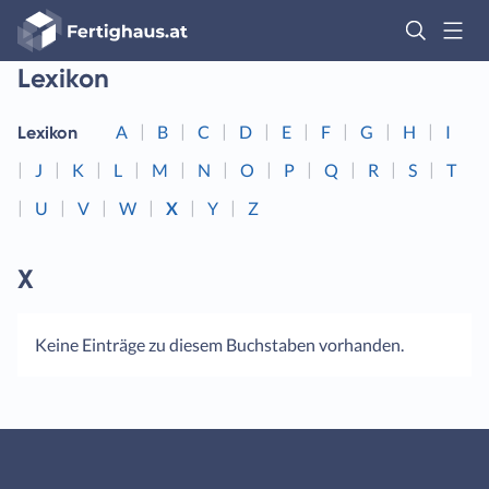
Fertighaus
Logo
Lexikon
Anmelden
A
B
C
D
E
F
G
H
I
Lexikon
J
K
L
M
N
O
P
Q
R
S
T
U
V
W
X
Y
Z
X
Keine Einträge zu diesem Buchstaben vorhanden.