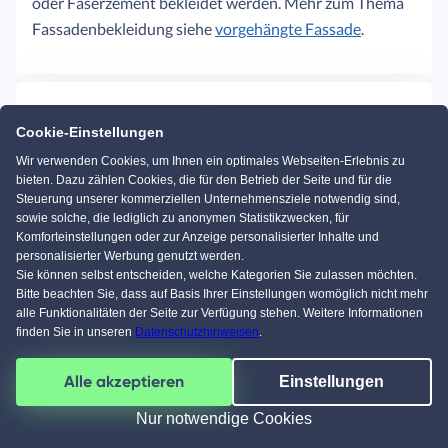
oder Faserzement bekleidet werden. Mehr zum Thema
Fassadenbekleidung siehe
vorgehängte Fassade
.
Fassadenbeschichtung
Cookie-Einstellungen
auch: Fassadenbeschichtungen
Wir verwenden Cookies, um Ihnen ein optimales Webseiten-Erlebnis zu
Unter einer
bieten. Dazu zählen Cookies, die für den Betrieb der Seite und für die
Fassadenbeschichtung ist das
Steuerung unserer kommerziellen Unternehmensziele notwendig sind,
sowie solche, die lediglich zu anonymen Statistikzwecken, für
Aufbringen hochwertiger
Komforteinstellungen oder zur Anzeige personalisierter Inhalte und
Anstriche zu verstehen, die
personalisierter Werbung genutzt werden.
besonders resistent gegen Regen,
Sie können selbst entscheiden, welche Kategorien Sie zulassen möchten.
Bitte beachten Sie, dass auf Basis Ihrer Einstellungen womöglich nicht mehr
Sonnenbestrahlung und
alle Funktionalitäten der Seite zur Verfügung stehen. Weitere Informationen
Umweltverschmutzung sein
finden Sie in unseren
Datenschutzhinweisen
.
müssen. Sie wird auf verputzten
Flächen, Beton, Kalksandstein oder Holz aufgetragen.
Alle akzeptieren
Einstellungen
Neben einer farblichen Gestaltung können
Nur notwendige Cookies
Beschichtungen auch spezielle Kriterien erfüllen wie