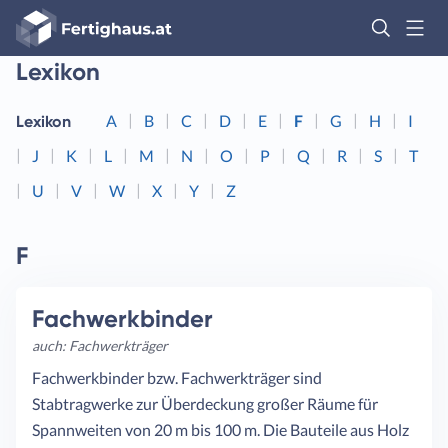
Fertighaus
Logo
Lexikon
Anmelden
A
B
C
D
E
F
G
H
I
Lexikon
J
K
L
M
N
O
P
Q
R
S
T
U
V
W
X
Y
Z
F
Fachwerkbinder
auch: Fachwerkträger
Fachwerkbinder bzw. Fachwerkträger sind
Stabtragwerke zur Überdeckung großer Räume für
Spannweiten von 20 m bis 100 m. Die Bauteile aus Holz