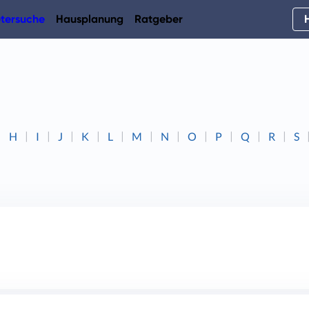
tersuche
Hausplanung
Ratgeber
H
I
J
K
L
M
N
O
P
Q
R
S