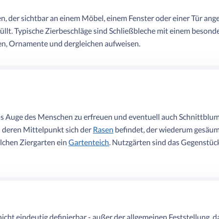
, der sichtbar an einem Möbel, einem Fenster oder einer Tür ange
llt. Typische Zierbeschläge sind Schließbleche mit einem besond
ien, Ornamente und dergleichen aufweisen.
das Auge des Menschen zu erfreuen und eventuell auch Schnittblu
n deren Mittelpunkt sich der
Rasen
befindet, der wiederum gesäum
lchen Ziergarten ein
Gartenteich
. Nutzgärten sind das Gegenstück
t nicht eindeutig definierbar - außer der allgemeinen Feststellung