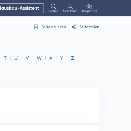
Hausbau-Assistent
Suchen
Mein Profil
Baupartner
Anmelden
Seite drucken
Seite teilen
T
U
V
W
X
Y
Z