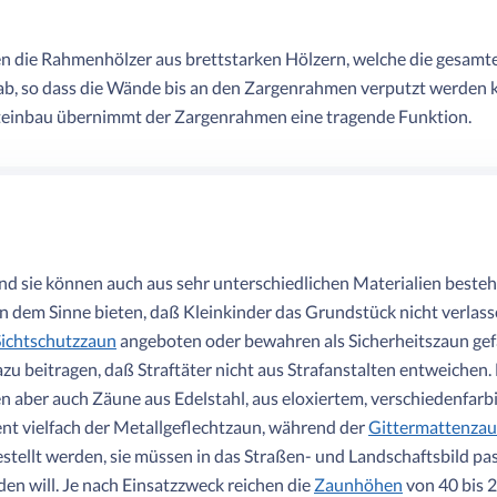
n die Rahmenhölzer aus brettstarken Hölzern, welche die gesamt
b, so dass die Wände bis an den Zargenrahmen verputzt werden k
ksteinbau übernimmt der Zargenrahmen eine tragende Funktion.
nd sie können auch aus sehr unterschiedlichen Materialien beste
 in dem Sinne bieten, daß Kleinkinder das Grundstück nicht verla
Sichtschutzzaun
angeboten oder bewahren als Sicherheitszaun ge
zu beitragen, daß Straftäter nicht aus Strafanstalten entweichen
 aber auch Zäune aus Edelstahl, aus eloxiertem, verschiedenfar
nt vielfach der Metallgeflechtzaun, während der
Gittermattenza
stellt werden, sie müssen in das Straßen- und Landschaftsbild pa
den will. Je nach Einsatzzweck reichen die
Zaunhöhen
von 40 bis 