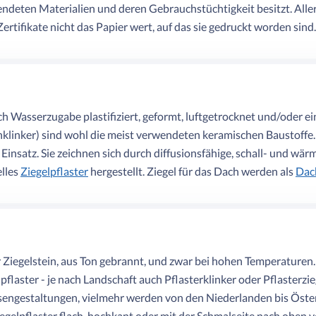
endeten Materialien und deren Gebrauchstüchtigkeit besitzt. All
ertifikate nicht das Papier wert, auf das sie gedruckt worden sind.
h Wasserzugabe plastifiziert, geformt, luftgetrocknet und/oder e
lochklinker) sind wohl die meist verwendeten keramischen Bausto
satz. Sie zeichnen sich durch diffusionsfähige, schall- und wä
elles
Ziegelpflaster
hergestellt. Ziegel für das Dach werden als
Dac
r Ziegelstein, aus Ton gebrannt, und zwar bei hohen Temperaturen.
pflaster - je nach Landschaft auch Pflasterklinker oder Pflasterz
sengestaltungen, vielmehr werden von den Niederlanden bis Öster
iegelpflaster flach, hochkant oder mit der Schmalseite nach oben 