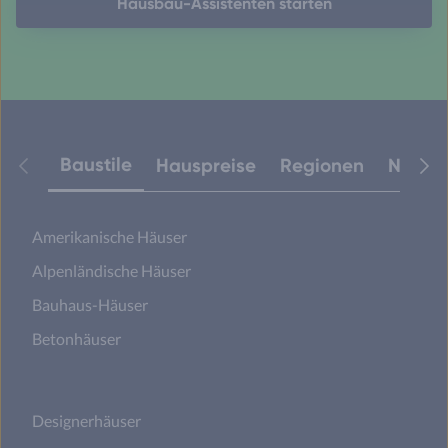
Hausbau-Assistenten starten
Baustile
Hauspreise
Regionen
Neuest
Amerikanische Häuser
Alpenländische Häuser
Bauhaus-Häuser
Betonhäuser
Designerhäuser