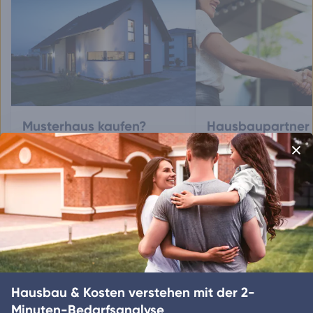
Musterhaus kaufen?
Hausbaupartner 
Erfahren Sie, wie Sie ein Musterhaus
Entdecken Sie, wie Sie d
kaufen oder selbst bauen können.
Partner für Ihren Hausb
auswählen.
Weitere Artikel zum Thema
Musterhaus entdecken
Hausbau & Kosten verstehen mit der 2-
Hausbau-Partnerwahl
Minuten-Bedarfsanalyse
Sonderwünsche im Hausbau