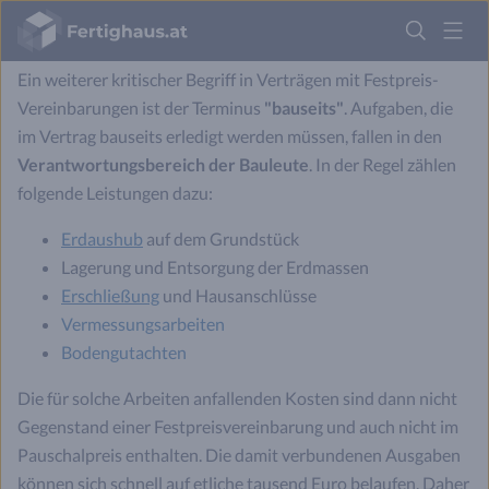
Fertighaus
Bauseits bedeutet Aufgabe der Baufamilie
Logo
Ein weiterer kritischer Begriff in Verträgen mit Festpreis-
Anmelden
Vereinbarungen ist der Terminus
"bauseits"
. Aufgaben, die
im Vertrag bauseits erledigt werden müssen, fallen in den
Verantwortungsbereich der Bauleute
. In der Regel zählen
folgende Leistungen dazu:
Erdaushub
auf dem Grundstück
Lagerung und Entsorgung der Erdmassen
Erschließung
und Hausanschlüsse
Vermessungsarbeiten
Bodengutachten
Die für solche Arbeiten anfallenden Kosten sind dann nicht
Gegenstand einer Festpreisvereinbarung und auch nicht im
Pauschalpreis enthalten. Die damit verbundenen Ausgaben
können sich schnell auf etliche tausend Euro belaufen. Daher