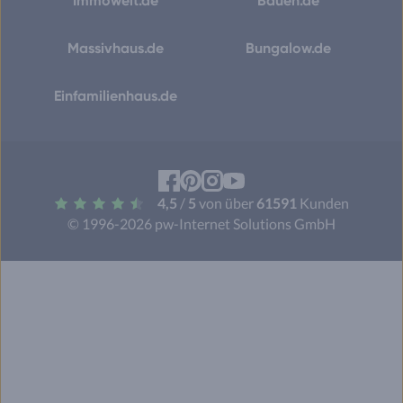
Immowelt.de
Bauen.de
Massivhaus.de
Bungalow.de
Einfamilienhaus.de
Facebook
Pinterest
Instagram
YouTube
4,5
/
5
von über
61591
Kunden
© 1996-2026 pw-Internet Solutions GmbH