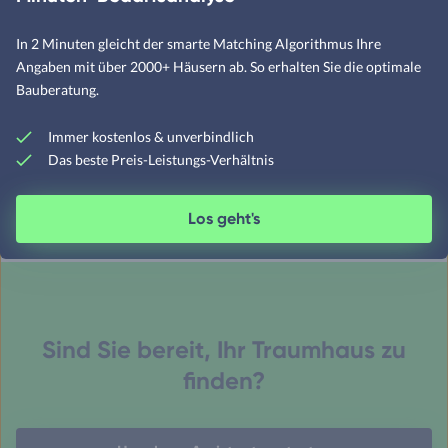
Architektur-Highlights 2019
Architektenhaus bauen
In 2 Minuten gleicht der smarte Matching Algorithmus Ihre
Angaben mit über 2000+ Häusern ab. So erhalten Sie die optimale
Hausanbieter Vergleich
Bauberatung.
Immobilienmakler nutzen?
Seriöser Hausanbieter
Immer kostenlos & unverbindlich
Fertighaus-Gewährleistung
Das beste Preis-Leistungs-Verhältnis
Erstgespräch Tipps
Los geht's
Sind Sie bereit, Ihr Traumhaus zu
finden?