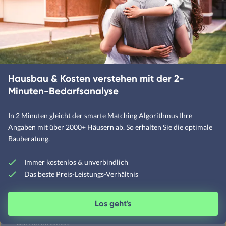
Flachdachhäuser
Walmdachhäuser
Pultdachhäuser
Hausbau & Kosten verstehen mit der 2-
Minuten-Bedarfsanalyse
Unternehmen
In 2 Minuten gleicht der smarte Matching Algorithmus Ihre
Über Fertighaus.de
Angaben mit über 2000+ Häusern ab. So erhalten Sie die optimale
FAQ
Bauberatung.
Sitemap
Immer kostenlos & unverbindlich
Das beste Preis-Leistungs-Verhältnis
Sicherheit
Los geht's
Cookie Einstellungen
Barrierefreiheit