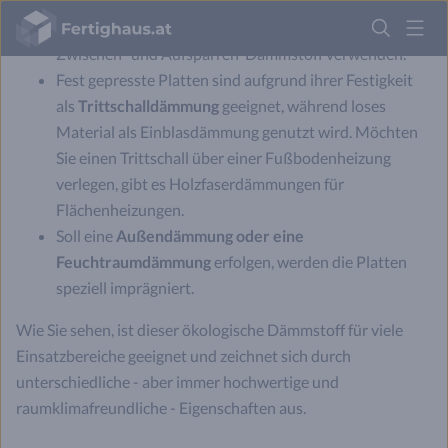
Vorhängung
wünschen, ist Holzfaser eine gute Wahl.
Fertighaus
Ebenso können Sie die Holzfaserdämmung
im Dach
als
Logo
Zwischen- und Aufsparren-Dämmstoff verwenden.
Fest gepresste Platten sind aufgrund ihrer Festigkeit
Anmelden
als
Trittschalldämmung
geeignet, während loses
Material als Einblasdämmung genutzt wird. Möchten
Sie einen Trittschall über einer Fußbodenheizung
verlegen, gibt es Holzfaserdämmungen für
Flächenheizungen.
Soll eine
Außendämmung oder eine
Feuchtraumdämmung
erfolgen, werden die Platten
speziell imprägniert.
Wie Sie sehen, ist dieser ökologische Dämmstoff für viele
Einsatzbereiche geeignet und zeichnet sich durch
unterschiedliche - aber immer hochwertige und
raumklimafreundliche - Eigenschaften aus.