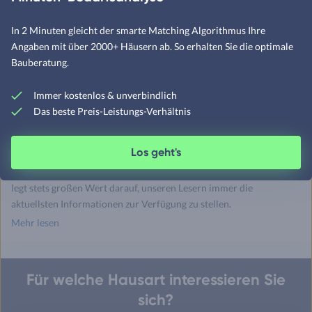
In 2 Minuten gleicht der smarte Matching Algorithmus Ihre
Angaben mit über 2000+ Häusern ab. So erhalten Sie die optimale
Bauberatung.
Twitter
Facebook
E-
Seite
drucken
mail
Immer kostenlos & unverbindlich
Das beste Preis-Leistungs-Verhältnis
Celine Hausenstein
Redakteurin – Fachgebiet Baufinanzierung, Baurecht &
Los geht's
Energieeffizienz
Celine hat schon viele Artikel für Fertighaus.de geschrieben und
legt stets großen Wert darauf, unseren Lesern immer die
aktuellsten Informationen zur Verfügung zu stellen.
Mehr lesen
Für welche Hausart interessieren Sie
sich?