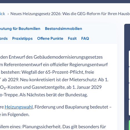
ick
Neues Heizungsgesetz 2026: Was die GEG-Reform für Ihren Hausb
utung für Baufamilien
Bestandsimmobilien
ards
Praxistipps
Offene Punkte
Fazit
FAQ
6 den Entwurf des Gebäudemodernisierungsgesetzes
 Referentenentwurf ein offizieller Regierungsentwurf
 bestehen: Wegfall der 65-Prozent-Pflicht, freie
 ab 2029. Neu konkretisiert ist der Mieterschutz: Ab 1.
CO₂-Kosten und Gasnetzentgelte, ab 1. Januar 2029
io-Treppe. Als Nächstes berät der Bundestag.
hre
Heizungswahl
, Förderung und Bauplanung bedeutet –
e im Folgenden.
lem eines: Planungssicherheit. Das gilt besonders für