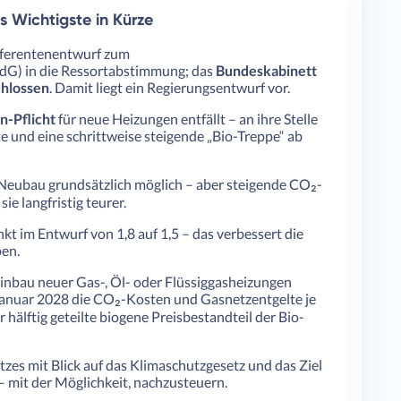
 Wichtigste in Kürze
ferentenentwurf zum
G) in die Ressortabstimmung; das
Bundeskabinett
chlossen
. Damit liegt ein Regierungsentwurf vor.
-Pflicht
für neue Heizungen entfällt – an ihre Stelle
 und eine schrittweise steigende „Bio-Treppe“ ab
m Neubau grundsätzlich möglich – aber steigende CO₂-
e langfristig teurer.
nkt im Entwurf von 1,8 auf 1,5 – das verbessert die
en.
inbau neuer Gas-, Öl- oder Flüssiggasheizungen
. Januar 2028 die CO₂-Kosten und Gasnetzentgelte je
 hälftig geteilte biogene Preisbestandteil der Bio-
zes mit Blick auf das Klimaschutzgesetz und das Ziel
– mit der Möglichkeit, nachzusteuern.