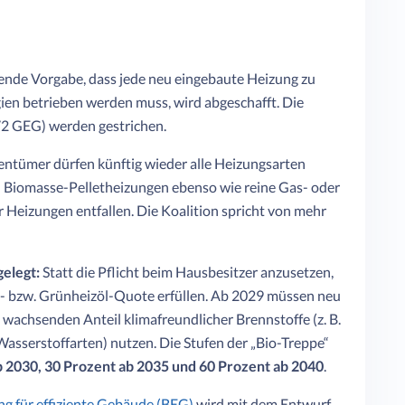
tende Vorgabe, dass jede neu eingebaute Heizung zu
en betrieben werden muss, wird abgeschafft. Die
72 GEG) werden gestrichen.
ntümer dürfen künftig wieder alle Heizungsarten
iomasse-Pelletheizungen ebenso wie reine Gas- oder
Heizungen entfallen. Die Koalition spricht von mehr
elegt:
Statt die Pflicht beim Hausbesitzer anzusetzen,
s- bzw. Grünheizöl-Quote erfüllen. Ab 2029 müssen neu
achsenden Anteil klimafreundlicher Brennstoffe (z. B.
asserstoffarten) nutzen. Die Stufen der „Bio-Treppe“
b 2030, 30 Prozent ab 2035 und 60 Prozent ab 2040
.
g für effiziente Gebäude (BEG)
wird mit dem Entwurf