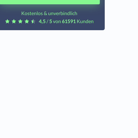
Kostenlos & unverbindlich
4,5
/
5
von
61591
Kunden