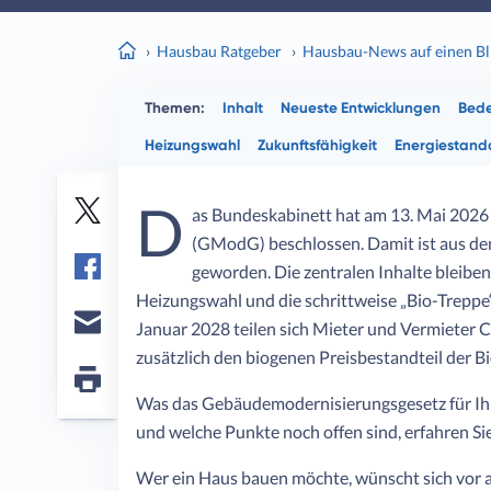
Hausbau Ratgeber
Hausbau-News auf einen Bl
Themen:
Inhalt
Neueste Entwicklungen
Bede
Heizungswahl
Zukunftsfähigkeit
Energiestand
D
as Bundeskabinett hat am 13. Mai 202
Twitter
(GModG) beschlossen. Damit ist aus dem
geworden. Die zentralen Inhalte bleiben
Facebook
Heizungswahl und die schrittweise „Bio-Treppe“
Januar 2028 teilen sich Mieter und Vermieter 
E-
zusätzlich den biogenen Preisbestandteil der B
mail
Seite
Was das Gebäudemodernisierungsgesetz für I
drucken
und welche Punkte noch offen sind, erfahren Si
Wer ein Haus bauen möchte, wünscht sich vor al