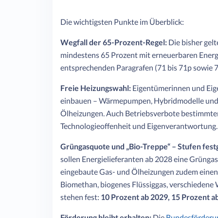
Die wichtigsten Punkte im Überblick:
Wegfall der 65-Prozent-Regel:
Die bisher gel
mindestens 65 Prozent mit erneuerbaren Energi
entsprechenden Paragrafen (71 bis 71p sowie 
Freie Heizungswahl:
Eigentümerinnen und Eige
einbauen – Wärmepumpen, Hybridmodelle und B
Ölheizungen. Auch Betriebsverbote bestimmter 
Technologieoffenheit und Eigenverantwortung.
Grüngasquote und „Bio-Treppe“ – Stufen festg
sollen Energielieferanten ab 2028 eine Grünga
eingebaute Gas- und Ölheizungen zudem einen w
Biomethan, biogenes Flüssiggas, verschiedene W
stehen fest:
10 Prozent ab 2029, 15 Prozent a
Förderung bleibt erhalten:
Die
Bundesförderun