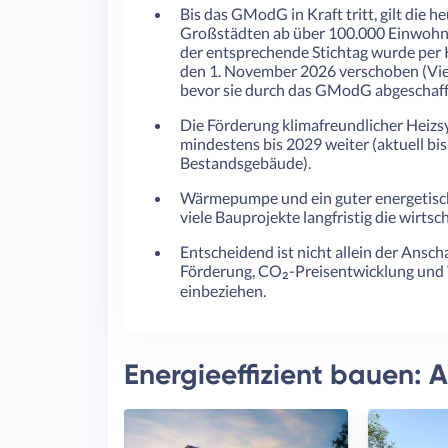
Bis das GModG in Kraft tritt, gilt die he
Großstädten ab über 100.000 Einwohn
der entsprechende Stichtag wurde per K
den 1. November 2026 verschoben (Vier 
bevor sie durch das GModG abgeschafft
Die Förderung klimafreundlicher Hei
mindestens bis 2029 weiter (aktuell bi
Bestandsgebäude).
Wärmepumpe und ein guter energetisch
viele Bauprojekte langfristig die wirts
Entscheidend ist nicht allein der Ansch
Förderung, CO₂-Preisentwicklung und 
einbeziehen.
Energieeffizient bauen: 