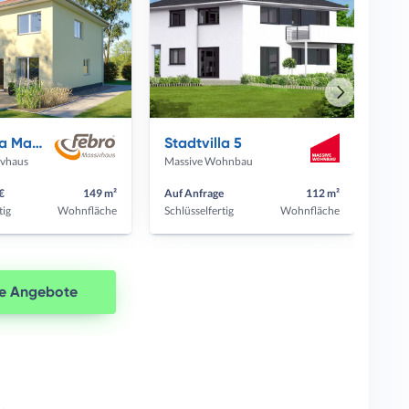
Nächstes
Haus
Stadtvilla Magdeburg
Stadtvilla 5
ivhaus
Massive Wohnbau
€
149 m²
Auf Anfrage
112 m²
tig
Wohnfläche
Schlüsselfertig
Wohnfläche
le Angebote