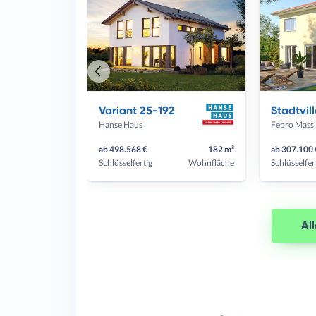
Vorheriges
Haus
Variant 25-192
Hanse Haus
Febro Mass
ab 498.568 €
182 m²
ab 307.100 
Schlüsselfertig
Wohnfläche
Schlüsselfer
Al