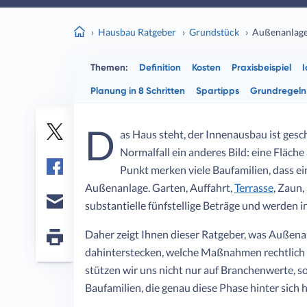
Hausbau Ratgeber
Grundstück
Außenanlagen
Themen:
Definition
Kosten
Praxisbeispiel
I
Planung in 8 Schritten
Spartipps
Grundregeln 
D
as Haus steht, der Innenausbau ist gesc
Twitter
Normalfall ein anderes Bild: eine Fläch
Punkt merken viele Baufamilien, dass ei
Facebook
Außenanlage. Garten, Auffahrt,
Terrasse
, Zaun,
substantielle fünfstellige Beträge und werden i
E-
mail
Daher zeigt Ihnen dieser Ratgeber, was Außen
Seite
dahinterstecken, welche Maßnahmen rechtlich v
drucken
stützen wir uns nicht nur auf Branchenwerte, s
Baufamilien, die genau diese Phase hinter sich 