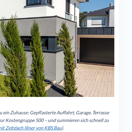
ein Zuhause: Gepflasterte Auffahrt, Garage, Terrasse
ur Kostengruppe 500 – und summieren sich schnell zu
mit Zeltdach Illner von KBS Bau
).