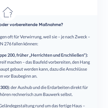
 oder vorbereitende Maßnahme?
n oft für Verwirrung, weil sie – je nach Zweck –
IN 276 fallen können:
 200, früher „Herrichten und Erschließen"):
ureif machen – das Baufeld vorbereiten, den Hang
rhaupt gebaut werden kann, dazu die Anschlüsse
en vor Baubeginn an.
300):
der Aushub und die Erdarbeiten direkt für
ehören rechnerisch zum Bauwerk selbst.
Geländegestaltung rund um das fertige Haus –