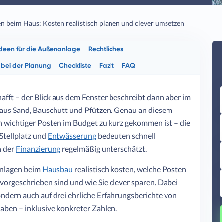
 beim Haus: Kosten realistisch planen und clever umsetzen
deen für die Außenanlage
Rechtliches
bei der Planung
Checkliste
Fazit
FAQ
hafft – der Blick aus dem Fenster beschreibt dann aber im
e aus Sand, Bauschutt und Pfützen. Genau an diesem
n wichtiger Posten im Budget zu kurz gekommen ist – die
 Stellplatz und
Entwässerung
bedeuten schnell
n der
Finanzierung
regelmäßig unterschätzt.
anlagen beim
Hausbau
realistisch kosten, welche Posten
orgeschrieben sind und wie Sie clever sparen. Dabei
ondern auch auf drei ehrliche Erfahrungsberichte von
haben – inklusive konkreter Zahlen.