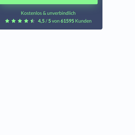
Kostenlos & unverbindlich
4,5
/
5
von
61595
Kunden