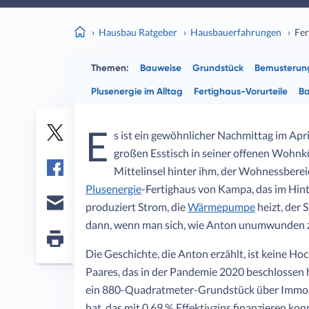
Hausbau Ratgeber
Hausbauerfahrungen
Fer
Themen:
Bauweise
Grundstück
Bemusterun
Plusenergie im Alltag
Fertighaus-Vorurteile
Ba
E
s ist ein gewöhnlicher Nachmittag im Apri
Twitter
großen Esstisch in seiner offenen Wohnkü
Mittelinsel hinter ihm, der Wohnessbereic
Facebook
Plusenergie
-Fertighaus von Kampa, das im Hinte
produziert Strom, die
Wärmepumpe
heizt, der S
E-
dann, wenn man sich, wie Anton unumwunden zu
mail
Seite
Die Geschichte, die Anton erzählt, ist keine Ho
drucken
Paares, das in der Pandemie 2020 beschlossen 
ein 880-Quadratmeter-Grundstück über ImmoSc
hat, das mit 0,69 % Effektivzins finanzieren ko