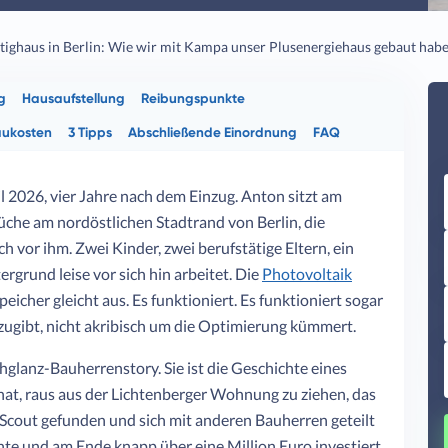
tighaus in Berlin: Wie wir mit Kampa unser Plusenergiehaus gebaut hab
g
Hausaufstellung
Reibungspunkte
ukosten
3 Tipps
Abschließende Einordnung
FAQ
l 2026, vier Jahre nach dem Einzug. Anton sitzt am
che am nordöstlichen Stadtrand von Berlin, die
h vor ihm. Zwei Kinder, zwei berufstätige Eltern, ein
rgrund leise vor sich hin arbeitet. Die
Photovoltaik
peicher gleicht aus. Es funktioniert. Es funktioniert sogar
gibt, nicht akribisch um die Optimierung kümmert.
chglanz-Bauherrenstory. Sie ist die Geschichte eines
hat, raus aus der Lichtenberger Wohnung zu ziehen, das
out gefunden und sich mit anderen Bauherren geteilt
nnte und am Ende knapp über eine Million Euro investiert