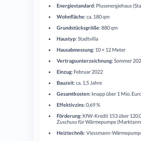
Energiestandard
: Plusenergiehaus (S
Wohnfläche
: ca. 180 qm
Grundstücksgröße
: 880 qm
Haustyp
: Stadtvilla
Hausabmessung
: 10 × 12 Meter
Vertragsunterzeichnung
: Sommer 20
Einzug
: Februar 2022
Bauzeit
: ca. 1,5 Jahre
Gesamtkosten
: knapp über 1 Mio. Eu
Effektivzins
: 0,69 %
Förderung
: KfW-Kredit 153 über 120.
Zuschuss für Wärmepumpe (Marktanr
Heiztechnik
: Viessmann-Wärmepumpe