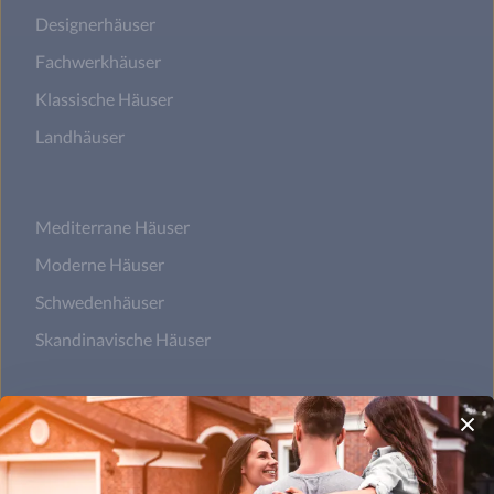
Designerhäuser
Fachwerkhäuser
Klassische Häuser
Landhäuser
Mediterrane Häuser
Moderne Häuser
Schwedenhäuser
Skandinavische Häuser
Satteldachhäuser
Flachdachhäuser