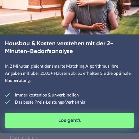
Walmdachhäuser
Pultdachhäuser
Hausbau & Kosten verstehen mit der 2-
Minuten-Bedarfsanalyse
Unternehmen
Über Fertighaus.de
In 2 Minuten gleicht der smarte Matching Algorithmus Ihre
Angaben mit über 2000+ Häusern ab. So erhalten Sie die optimale
FAQ
Bauberatung.
Sitemap
Immer kostenlos & unverbindlich
Das beste Preis-Leistungs-Verhältnis
Sicherheit
Cookie Einstellungen
Los geht's
Barrierefreiheit
Datenschutz