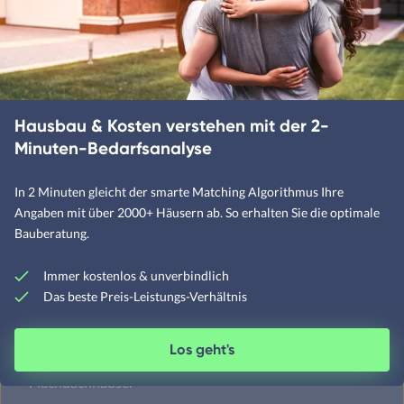
Designerhäuser
Fachwerkhäuser
Klassische Häuser
Landhäuser
Hausbau & Kosten verstehen mit der 2-
Minuten-Bedarfsanalyse
Mediterrane Häuser
In 2 Minuten gleicht der smarte Matching Algorithmus Ihre
Angaben mit über 2000+ Häusern ab. So erhalten Sie die optimale
Moderne Häuser
Bauberatung.
Schwedenhäuser
Immer kostenlos & unverbindlich
Skandinavische Häuser
Das beste Preis-Leistungs-Verhältnis
Los geht's
Satteldachhäuser
Flachdachhäuser