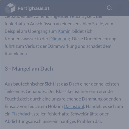
Fertighaus
Dampfsperren schützen die Dämmschicht und die
Logo
Gebäudehülle vor eindringender Feuchtigkeit. Bei
fehlerhaften Anschlüssen an einer sensiblen Stelle, zum
Anmelden
Beispiel am Übergang zum
Kamin
, bildet sich
Kondenswasser in der
Dämmung
. Diese Durchfeuchtung
führt zum Verlust der Dämmwirkung und schadet dem
Raumklima.
3 - Mängel am Dach
Aus bautechnischer Sicht ist das
Dach
einer der heikelsten
Teile eines Gebäudes. Der Klassiker ist hier eintretende
Feuchtigkeit durch eine unzureichende Dämmung oder den
Einsatz von feuchtem Holz im
Dachstuhl
. Handelt es sich um
ein
Flachdach
, stellen fehlerhafte Schweißnähte oder
Abdichtungsanschlüsse ein häufiges Problem dar.