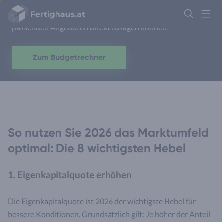
Verschaffen Sie sich einen genauen Überblick über Ihr
Fertighaus
Budget und finanziellen Spielraum, damit Sie bei
Logo
passenden Angeboten direkt zusagen können.
Anmelden
Zum Budgetrechner
So nutzen Sie 2026 das Marktumfeld
optimal: Die 8 wichtigsten Hebel
1. Eigenkapitalquote erhöhen
Die Eigenkapitalquote ist 2026 der wichtigste Hebel für
bessere Konditionen. Grundsätzlich gilt: Je höher der Anteil