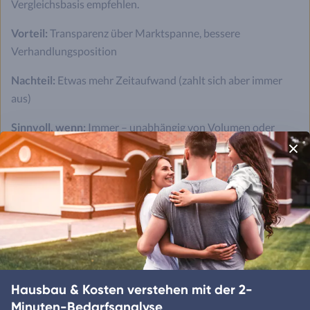
Vergleichsbasis empfehlen.
Vorteil:
Transparenz über Marktspanne, bessere
Verhandlungsposition
Nachteil:
Etwas mehr Zeitaufwand (zahlt sich aber immer
aus)
Sinnvoll, wenn:
Immer – unabhängig von Volumen oder
Eigenkapitalquote
Worauf achten:
Effektiver Jahreszins statt Sollzins, plus
Sondertilgung, Bereitstellungszinsen, Tilgungssatzwechsel,
Gesamtkosten
Hinweis:
Nicht ausschließlich am niedrigsten Sollzins
orientieren, sondern Gesamtkonditionen prüfen
Hausbau & Kosten verstehen mit der 2-
Minuten-Bedarfsanalyse