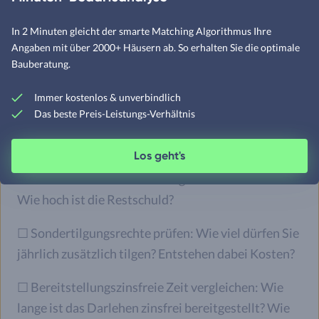
Checkliste: So vergleichen Sie
In 2 Minuten gleicht der smarte Matching Algorithmus Ihre
Finanzierungsangebote richtig
Angaben mit über 2000+ Häusern ab. So erhalten Sie die optimale
Bauberatung.
☐ Effektiver Jahreszins vergleichen: Er enthält
Immer kostenlos & unverbindlich
neben dem Sollzins auch Nebenkosten und ist der
Das beste Preis-Leistungs-Verhältnis
fairste Vergleichswert.
Los geht's
☐ Gesamtkosten über die Zinsbindung berechnen
lassen: Wie viel zahlen Sie insgesamt an Zinsen?
Wie hoch ist die Restschuld?
☐ Sondertilgungsrechte prüfen: Wie viel dürfen Sie
jährlich zusätzlich tilgen? Entstehen dabei Kosten?
☐ Bereitstellungszinsfreie Zeit vergleichen: Wie
lange ist das Darlehen zinsfrei bereitgestellt? Wie