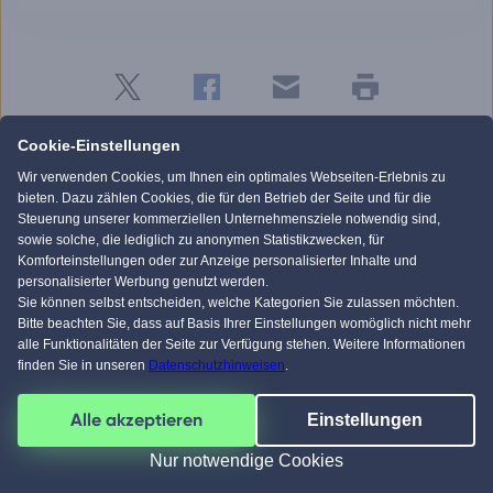
Twitter
Facebook
E-
Seite
drucken
mail
Cookie-Einstellungen
Wir verwenden Cookies, um Ihnen ein optimales Webseiten-Erlebnis zu
Celine Hausenstein
bieten. Dazu zählen Cookies, die für den Betrieb der Seite und für die
Redakteurin – Fachgebiet Baufinanzierung, Baurecht &
Steuerung unserer kommerziellen Unternehmensziele notwendig sind,
Energieeffizienz
sowie solche, die lediglich zu anonymen Statistikzwecken, für
Komforteinstellungen oder zur Anzeige personalisierter Inhalte und
Celine hat schon viele Artikel für Fertighaus.de geschrieben und
personalisierter Werbung genutzt werden.
legt stets großen Wert darauf, unseren Lesern immer die
Sie können selbst entscheiden, welche Kategorien Sie zulassen möchten.
aktuellsten Informationen zur Verfügung zu stellen.
Bitte beachten Sie, dass auf Basis Ihrer Einstellungen womöglich nicht mehr
alle Funktionalitäten der Seite zur Verfügung stehen. Weitere Informationen
Mehr lesen
finden Sie in unseren
Datenschutzhinweisen
.
Alle akzeptieren
Einstellungen
Für welche Hausart interessieren Sie
Nur notwendige Cookies
sich?