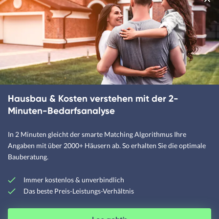
Bauhaus-Häuser
Betonhäuser
Designerhäuser
Fachwerkhäuser
Hausbau & Kosten verstehen mit der 2-
Klassische Häuser
Minuten-Bedarfsanalyse
Landhäuser
In 2 Minuten gleicht der smarte Matching Algorithmus Ihre
Angaben mit über 2000+ Häusern ab. So erhalten Sie die optimale
Bauberatung.
Mediterrane Häuser
Moderne Häuser
Immer kostenlos & unverbindlich
Das beste Preis-Leistungs-Verhältnis
Schwedenhäuser
Skandinavische Häuser