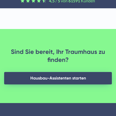
4,5
/
5
von
61591
Kunden
Sind Sie bereit, Ihr Traumhaus zu
finden?
Hausbau-Assistenten starten