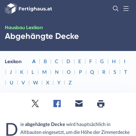
Fertighaus
Logo
Anmelden
Hausbau Lexikon
Abgehängte Decke
A
B
C
D
E
F
G
H
I
Lexikon
J
K
L
M
N
O
P
Q
R
S
T
U
V
W
X
Y
Z
Twitter
Facebook
E-
Seite
drucken
mail
D
ie
abgehängte Decke
wird hauptsächlich in
Altbauten eingesetzt, um die Höhe der Zimmerdecke