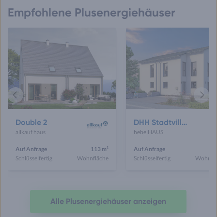
Empfohlene Plusenergiehäuser
Vorheriges
Näch
Haus
Haus
Double 2
DHH Stadtvilla 110
allkauf haus
hebelHAUS
Auf Anfrage
113 m²
Auf Anfrage
11
Schlüsselfertig
Wohnfläche
Schlüsselfertig
Wohnfl
Alle Plusenergiehäuser anzeigen