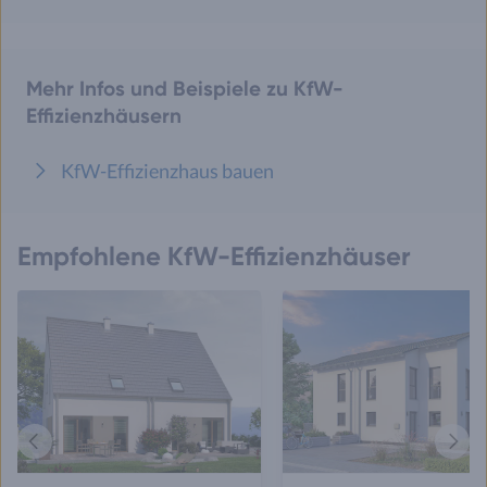
Mehr Infos und Beispiele zu KfW-
Effizienzhäusern
KfW-Effizienzhaus bauen
Empfohlene KfW-Effizienzhäuser
Vorheriges
Näch
Haus
Haus