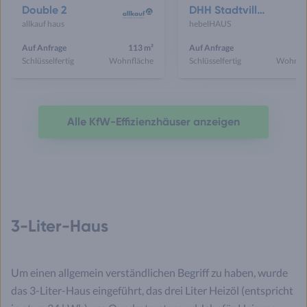
Double 2
DHH Stadtvilla 110
allkauf haus
hebelHAUS
Auf Anfrage
113 m²
Auf Anfrage
11
Schlüsselfertig
Wohnfläche
Schlüsselfertig
Wohnfl
Alle KfW-Effizienzhäuser anzeigen
3-Liter-Haus
Um einen allgemein verständlichen Begriff zu haben, wurde
das 3-Liter-Haus eingeführt, das drei Liter Heizöl (entspricht