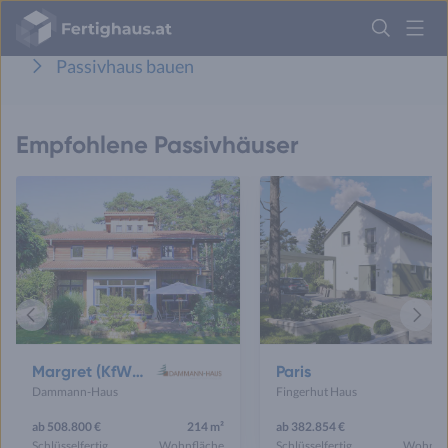
Mehr Infos und Beispiele zu Passivhäusern
Fertighaus
Logo
Passivhaus bauen
Anmelden
Empfohlene Passivhäuser
Vorheriges
Näch
Haus
Haus
Margret (KfW-Effizienzhaus 40 EE)
Paris
Dammann-Haus
Fingerhut Haus
ab 508.800 €
214 m²
ab 382.854 €
11
Schlüsselfertig
Wohnfläche
Schlüsselfertig
Wohnfl