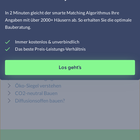
In 2 Minuten gleicht der smarte Matching Algorithmus Ihre
Weitere Artikel zum Thema
Angaben mit über 2000+ Häusern ab. So erhalten Sie die optimale
Bauberatung.
Strohballenhaus erklärt
Energiesparhaus bauen
Immer kostenlos & unverbindlich
Photovoltaik erklärt
Das beste Preis-Leistungs-Verhältnis
Brennwertheizung Kosten
Regenwasser sammeln?
Los geht's
Plusenergiehaus bauen
Gebäudeenergiegesetz Info
Öko-Siegel verstehen
CO2-neutral Bauen
Diffusionsoffen bauen?