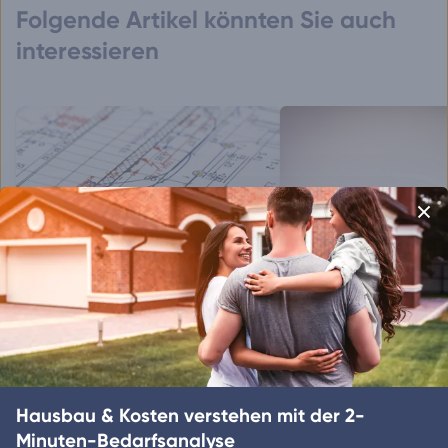
Folgende Artikel könnten Sie auch
interessieren
Kraft-Wärme-Kopplung
Heizkörpertypen
Überblick
Entdecken Sie Blockheizkraftwerke
als grüne Lösung für Ihr Eigenheim.
Entdecken Sie die versc
Heizkörperarten und de
Hausbau & Kosten verstehen mit der 2-
Nachteile.
Minuten-Bedarfsanalyse