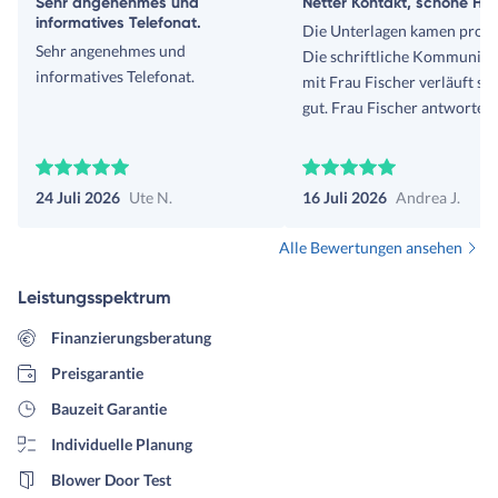
Sehr angenehmes und
Netter Kontakt, schöne Häu
informatives Telefonat.
Die Unterlagen kamen prom
Sehr angenehmes und
Die schriftliche Kommunika
informatives Telefonat.
mit Frau Fischer verläuft se
gut. Frau Fischer antwortet
umgehend auf Fragen.
24 Juli 2026
Ute N.
16 Juli 2026
Andrea J.
Alle Bewertungen ansehen
Leistungsspektrum
Finanzierungsberatung
Preisgarantie
Bauzeit Garantie
Individuelle Planung
Blower Door Test