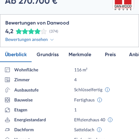
Ab 270.700 €
Bewertungen von Danwood
4,2
(374)
Bewertungen ansehen
Überblick
Grundriss
Merkmale
Preis
Anbi
Wohnfläche
116 m²
Zimmer
4
Schlüsselfertig
Ausbaustufe
Bauweise
Fertighaus
Etagen
1
Energiestandard
Effizienzhaus 40
Dachform
Satteldach