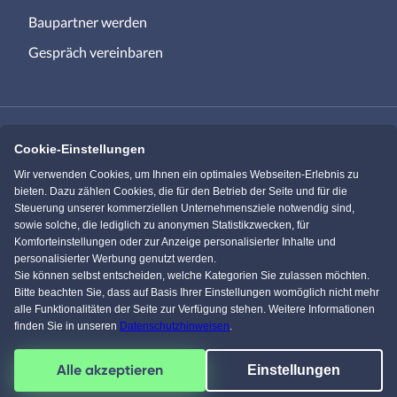
Baupartner werden
Gespräch vereinbaren
Cookie-Einstellungen
Immowelt.de
Bauen.de
Wir verwenden Cookies, um Ihnen ein optimales Webseiten-Erlebnis zu
bieten. Dazu zählen Cookies, die für den Betrieb der Seite und für die
Steuerung unserer kommerziellen Unternehmensziele notwendig sind,
Massivhaus.de
Bungalow.de
sowie solche, die lediglich zu anonymen Statistikzwecken, für
Komforteinstellungen oder zur Anzeige personalisierter Inhalte und
personalisierter Werbung genutzt werden.
Einfamilienhaus.de
Sie können selbst entscheiden, welche Kategorien Sie zulassen möchten.
Bitte beachten Sie, dass auf Basis Ihrer Einstellungen womöglich nicht mehr
alle Funktionalitäten der Seite zur Verfügung stehen. Weitere Informationen
finden Sie in unseren
Datenschutzhinweisen
.
Facebook
Pinterest
Instagram
YouTube
Alle akzeptieren
Einstellungen
4,5
/
5
von über
61595
Kunden
© 1996-2026 pw-Internet Solutions GmbH