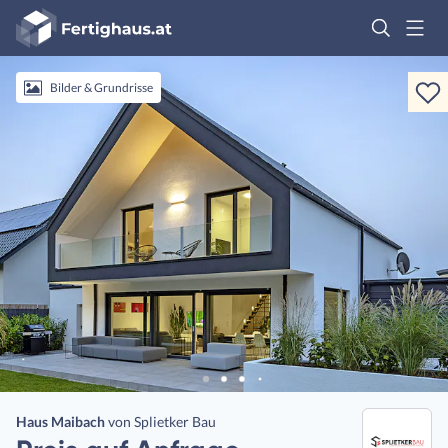
Fertighaus
Logo
Anmelden
Bilder & Grundrisse
Haus Maibach
von
Splietker Bau