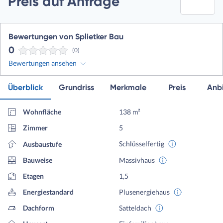
Preis auf Anfrage
Bewertungen von Splietker Bau
0
(0)
Bewertungen ansehen
Überblick
Grundriss
Merkmale
Preis
Anbi
Wohnfläche
138 m²
Zimmer
5
Schlüsselfertig
Ausbaustufe
Bauweise
Massivhaus
Etagen
1,5
Energiestandard
Plusenergiehaus
Dachform
Satteldach