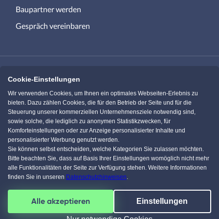
Baupartner werden
Gespräch vereinbaren
Cookie-Einstellungen
Immowelt.de
Bauen.de
Wir verwenden Cookies, um Ihnen ein optimales Webseiten-Erlebnis zu
bieten. Dazu zählen Cookies, die für den Betrieb der Seite und für die
Steuerung unserer kommerziellen Unternehmensziele notwendig sind,
Massivhaus.de
Bungalow.de
sowie solche, die lediglich zu anonymen Statistikzwecken, für
Komforteinstellungen oder zur Anzeige personalisierter Inhalte und
personalisierter Werbung genutzt werden.
Einfamilienhaus.de
Sie können selbst entscheiden, welche Kategorien Sie zulassen möchten.
Bitte beachten Sie, dass auf Basis Ihrer Einstellungen womöglich nicht mehr
alle Funktionalitäten der Seite zur Verfügung stehen. Weitere Informationen
finden Sie in unseren
Datenschutzhinweisen
.
KI Chat
Facebook
Pinterest
Instagram
YouTube
Alle akzeptieren
Einstellungen
4,5
/
5
von über
61595
Kunden
© 1996-2026 pw-Internet Solutions GmbH