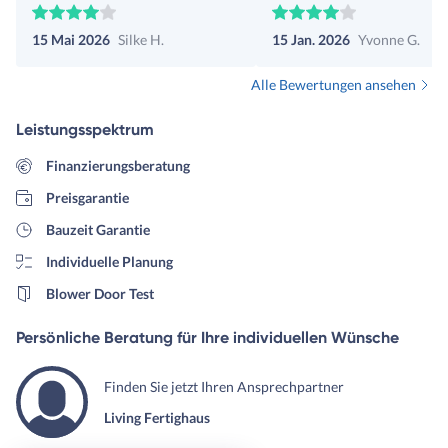
voraussichtlich keinen Term
15 Mai 2026
Silke H.
15 Jan. 2026
Yvonne G.
machen - zu viel Auswahl m
keinen Sinn.
Alle Bewertungen ansehen
Leistungsspektrum
Finanzierungsberatung
Preisgarantie
Bauzeit Garantie
Individuelle Planung
Blower Door Test
Persönliche Beratung für Ihre individuellen Wünsche
Finden Sie jetzt Ihren Ansprechpartner
Living Fertighaus