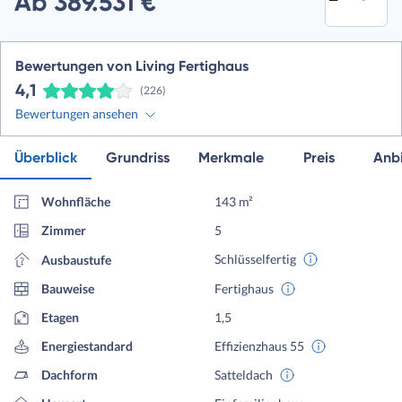
Ab 389.531 €
Bewertungen von Living Fertighaus
4,1
(226)
Bewertungen ansehen
Überblick
Grundriss
Merkmale
Preis
Anbi
Wohnfläche
143 m²
Zimmer
5
Schlüsselfertig
Ausbaustufe
Bauweise
Fertighaus
Etagen
1,5
Energiestandard
Effizienzhaus 55
Dachform
Satteldach